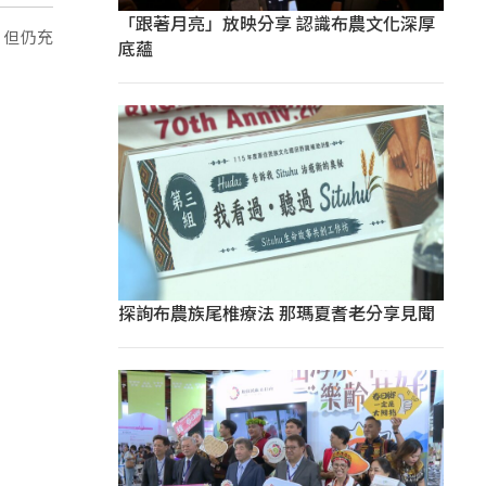
「跟著月亮」放映分享 認識布農文化深厚
，但仍充
底蘊
探詢布農族尾椎療法 那瑪夏耆老分享見聞