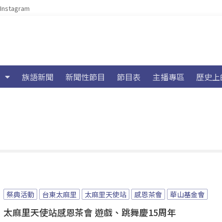
Instagram
族語新聞
新聞性節目
節目表
主播專區
歷史上
祭典活動
台東太麻里
太麻里天使站
感恩茶會
華山基金會
太麻里天使站感恩茶會 遊戲、跳舞慶15周年