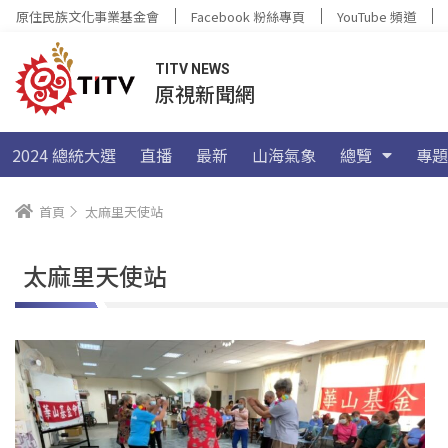
原住民族文化事業基金會
Facebook 粉絲專頁
YouTube 頻道
TITV NEWS
原視新聞網
2024 總統大選
直播
最新
山海氣象
總覽
專題
首頁
太麻里天使站
太麻里天使站