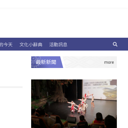
的今天
文化小辭典
活動訊息
最新新聞