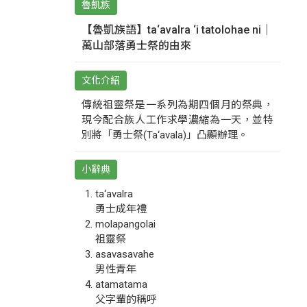
魯凱族
【魯凱族語】ta‘avalra ‘i tatolohae ni｜
萬山部落勇士祭的由來
文化介紹
傳統祖靈祭是一系列為期四個月的祭典，
現今配合族人工作求學濃縮為一天，並特
別將「勇士祭(Ta‘avala)」凸顯辦理。
小辭典
ta‘avalra
勇士成年禮
molapangolai
祖靈祭
asavasavahe
男性青年
atamatama
父字輩的稱呼