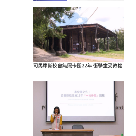
司馬庫斯校舍無照卡關22年 衝擊童受教權