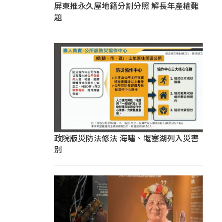
屏東推永久屋地籍分割分照 解長年產權難
題
政院版災防法修法 海嘯、堰塞湖列入災害
別