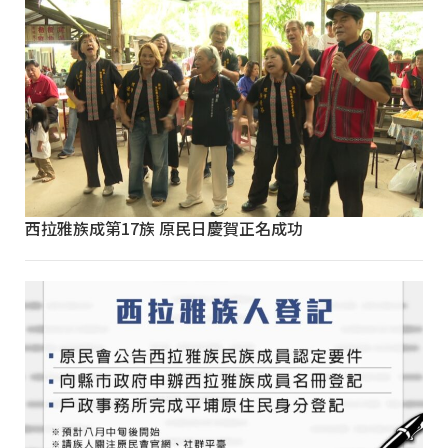
西拉雅族成第17族 原民日慶賀正名成功