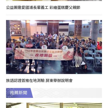
公益團邀愛國浦長輩義工 彩繪蛋糕慶父親節
族語認證首推在地測驗 屏東舉辦說明會
推薦新聞