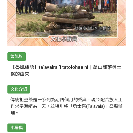
魯凱族
【魯凱族語】ta‘avalra ‘i tatolohae ni｜萬山部落勇士
祭的由來
文化介紹
傳統祖靈祭是一系列為期四個月的祭典，現今配合族人工
作求學濃縮為一天，並特別將「勇士祭(Ta‘avala)」凸顯辦
理。
小辭典