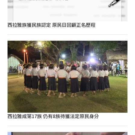
西拉雅族獲民族認定 原民日回顧正名歷程
西拉雅成第17族 仍有8族待獲法定原民身分