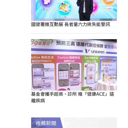
國健署推互動展 長者量六力揪失能警訊
基金會攜手超商、診所 推「健康ACE」遠
離疾病
推薦新聞