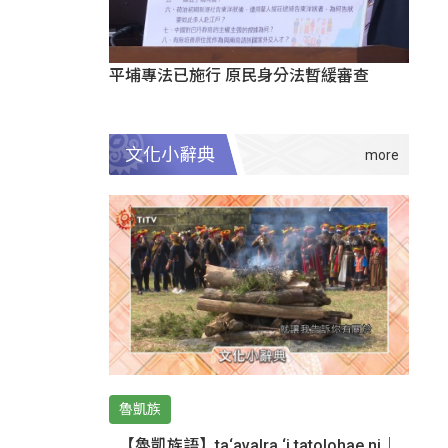
平埔專法已施行 原民身分法暫緩審查
文化小辭典
魯凱族
【魯凱族語】ta‘avalra ‘i tatolohae ni｜