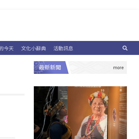
的今天
文化小辭典
活動訊息
最新新聞