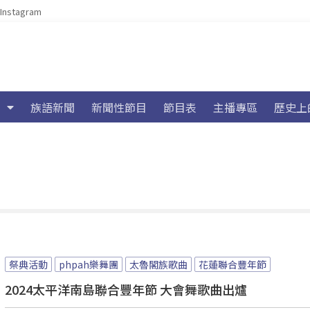
Instagram
族語新聞
新聞性節目
節目表
主播專區
歷史上
祭典活動
phpah樂舞團
太魯閣族歌曲
花蓮聯合豐年節
2024太平洋南島聯合豐年節 大會舞歌曲出爐