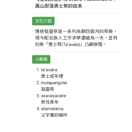
萬山部落勇士祭的由來
文化介紹
傳統祖靈祭是一系列為期四個月的祭典，
現今配合族人工作求學濃縮為一天，並特
別將「勇士祭(Ta‘avala)」凸顯辦理。
小辭典
ta‘avalra
勇士成年禮
molapangolai
祖靈祭
asavasavahe
男性青年
atamatama
父字輩的稱呼