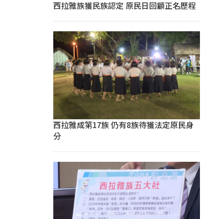
西拉雅族獲民族認定 原民日回顧正名歷程
西拉雅成第17族 仍有8族待獲法定原民身
分