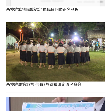
西拉雅族獲民族認定 原民日回顧正名歷程
西拉雅成第17族 仍有8族待獲法定原民身分