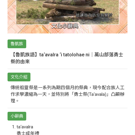
魯凱族
【魯凱族語】ta‘avalra ‘i tatolohae ni｜萬山部落勇士
祭的由來
文化介紹
傳統祖靈祭是一系列為期四個月的祭典，現今配合族人工
作求學濃縮為一天，並特別將「勇士祭(Ta‘avala)」凸顯辦
理。
小辭典
ta‘avalra
勇士成年禮