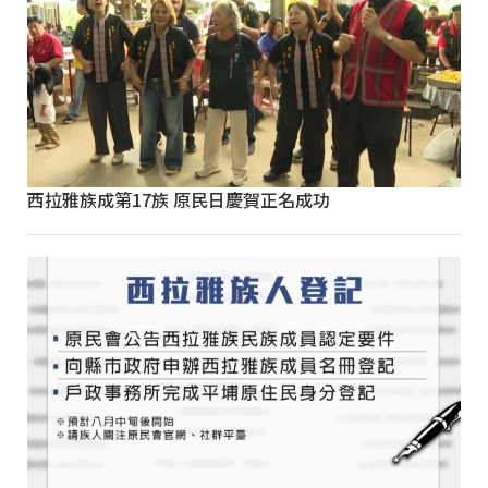
西拉雅族成第17族 原民日慶賀正名成功