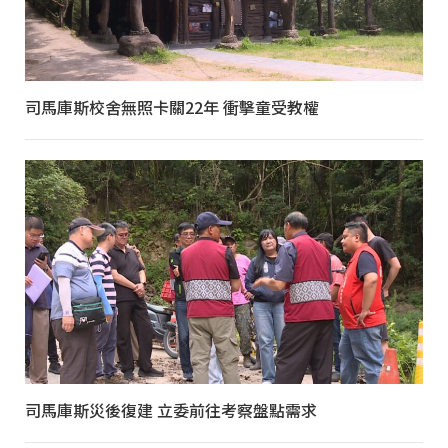
司馬庫斯校舍無照卡關22年 衝擊童受教權
司馬庫斯災後復建 立委前往考察盤點需求