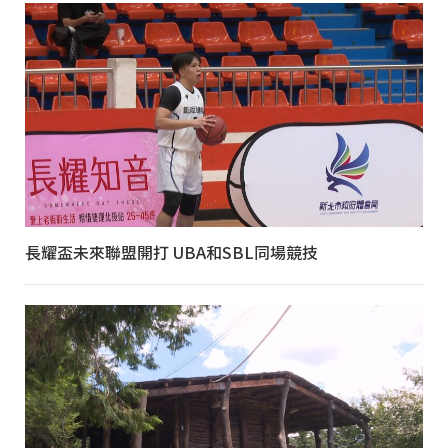
長耀盃未來聯盟開打 UBA和SBL同場競技