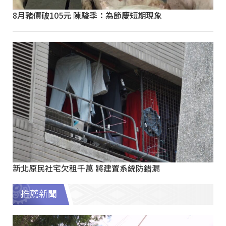
8月豬價破105元 陳駿季：為節慶短期現象
新北原民社宅欠租千萬 將建置系統防錯漏
推薦新聞