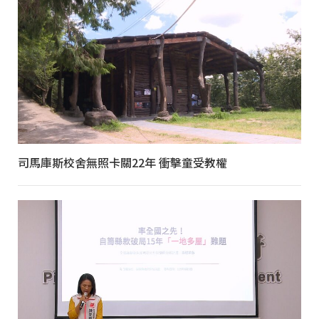
司馬庫斯校舍無照卡關22年 衝擊童受教權