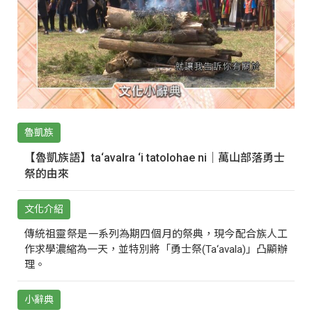
魯凱族
【魯凱族語】ta‘avalra ‘i tatolohae ni｜萬山部落勇士
祭的由來
文化介紹
傳統祖靈祭是一系列為期四個月的祭典，現今配合族人工
作求學濃縮為一天，並特別將「勇士祭(Ta‘avala)」凸顯辦
理。
小辭典