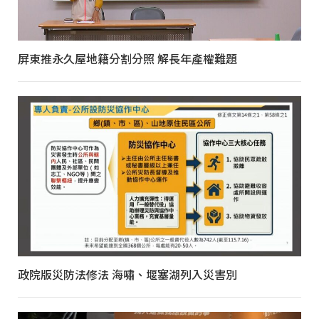
屏東推永久屋地籍分割分照 解長年產權難題
政院版災防法修法 海嘯、堰塞湖列入災害別