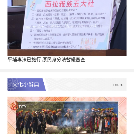
平埔專法已施行 原民身分法暫緩審查
文化小辭典