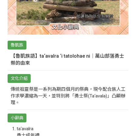
魯凱族
【魯凱族語】ta‘avalra ‘i tatolohae ni｜萬山部落勇士
祭的由來
文化介紹
傳統祖靈祭是一系列為期四個月的祭典，現今配合族人工
作求學濃縮為一天，並特別將「勇士祭(Ta‘avala)」凸顯辦
理。
小辭典
ta‘avalra
勇士成年禮