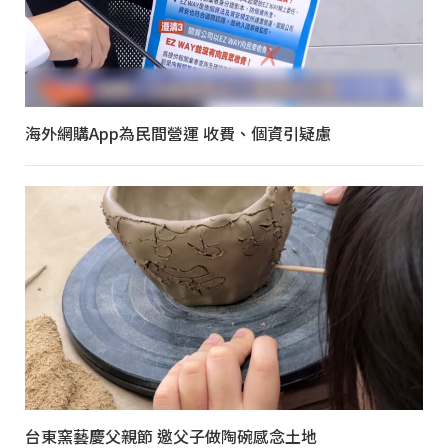
海外網購App為民間營運 收費、個資引疑慮
台東窯藝慶父親節 邀父子做陶碗感念土地