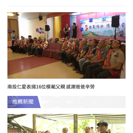
南投仁愛表揚16位模範父親 感謝爸爸辛勞
推薦新聞