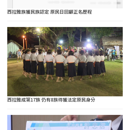
西拉雅族獲民族認定 原民日回顧正名歷程
西拉雅成第17族 仍有8族待獲法定原民身分