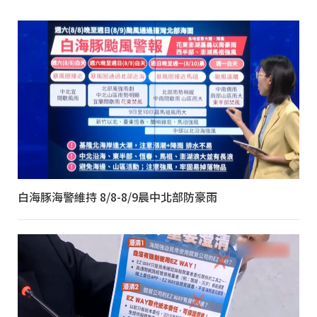
白海豚海警維持 8/8-8/9晨中北部防豪雨