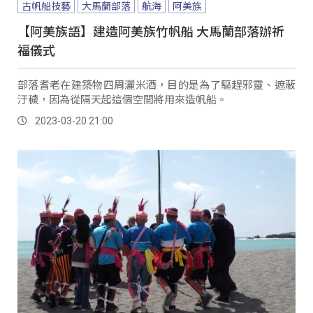
古帆船技藝
大馬蘭部落
航海
阿美族
【阿美族語】建造阿美族竹帆船 大馬蘭部落辦祈
福儀式
部落耆老在建築物四周灑米酒，目的是為了驅趕邪靈、遮蔽
汙穢，因為從隔天起這個空間將用來造帆船。
2023-03-20 21:00