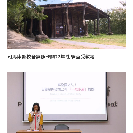
司馬庫斯校舍無照卡關22年 衝擊童受教權