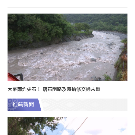
大豪雨炸尖石！ 落石阻路及時搶修交通未斷
推薦新聞