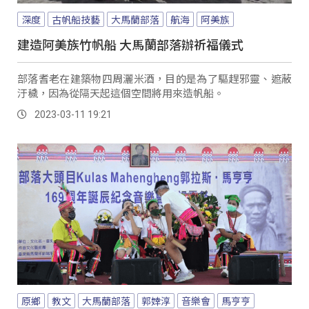
深度
古帆船技藝
大馬蘭部落
航海
阿美族
建造阿美族竹帆船 大馬蘭部落辦祈福儀式
部落耆老在建築物四周灑米酒，目的是為了驅趕邪靈、遮蔽
汙穢，因為從隔天起這個空間將用來造帆船。
2023-03-11 19:21
原鄉
教文
大馬蘭部落
郭婞淳
音樂會
馬亨亨