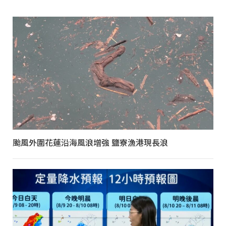
颱風外圍花蓮沿海風浪增強 鹽寮漁港現長浪