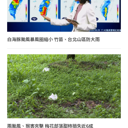
白海豚颱風暴風圈縮小 竹苗、台北山區防大雨
兩颱風、猴害夾擊 梅花部落甜柿損失近6成