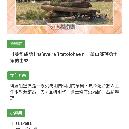
魯凱族
【魯凱族語】ta‘avalra ‘i tatolohae ni｜萬山部落勇士
祭的由來
文化介紹
傳統祖靈祭是一系列為期四個月的祭典，現今配合族人工
作求學濃縮為一天，並特別將「勇士祭(Ta‘avala)」凸顯辦
理。
小辭典
ta‘avalra