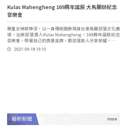
Kulas Mahengheng 169周年誕辰 大馬蘭辦紀念
音樂會
舉重女神郭婞淳，以一身傳統服飾現身台東馬蘭部落文化廣
場，出席部落偉人Kulas Mahengheng，169周年誕辰紀念
音樂會，帶著自己的奧運金牌，跟部落族人分享榮耀，而部
落也現場致贈「馬蘭之光」四字匾額，表揚郭婞淳在體壇的
2021-09-18 19:10
傑出表現。
最新新聞