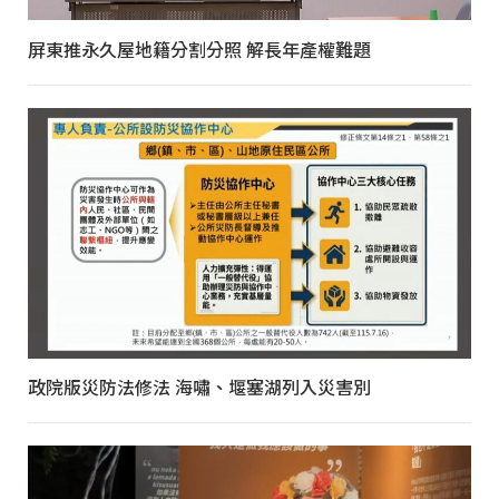
屏東推永久屋地籍分割分照 解長年產權難題
政院版災防法修法 海嘯、堰塞湖列入災害別