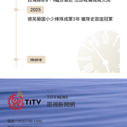
白海豚8/8、9離台最近 北部戒備強風大雨
2025
德芙蘭國小少棒隊成軍3年 獲隊史首座冠軍
more
TITV NEWS
原視新聞網
電話：(02)2788-1600