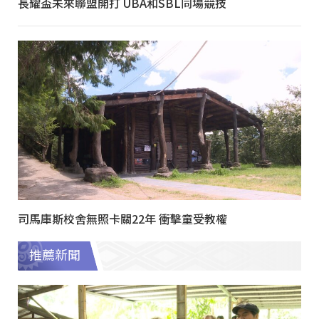
長耀盃未來聯盟開打 UBA和SBL同場競技
司馬庫斯校舍無照卡關22年 衝擊童受教權
推薦新聞