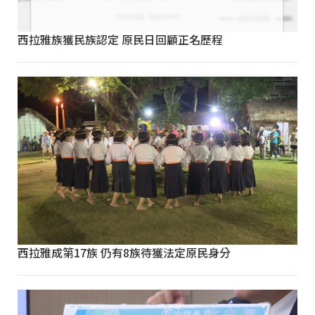
西拉雅族獲民族認定 原民日回顧正名歷程
西拉雅成第17族 仍有8族待獲法定原民身分