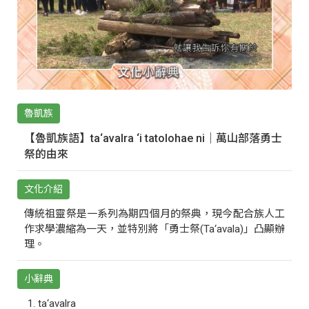
魯凱族
【魯凱族語】ta‘avalra ‘i tatolohae ni｜萬山部落勇士
祭的由來
文化介紹
傳統祖靈祭是一系列為期四個月的祭典，現今配合族人工
作求學濃縮為一天，並特別將「勇士祭(Ta‘avala)」凸顯辦
理。
小辭典
ta‘avalra