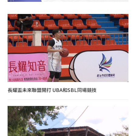
長耀盃未來聯盟開打 UBA和SBL同場競技