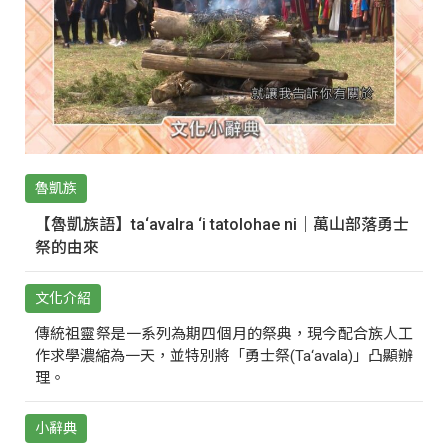
魯凱族
【魯凱族語】ta‘avalra ‘i tatolohae ni｜萬山部落勇士
祭的由來
文化介紹
傳統祖靈祭是一系列為期四個月的祭典，現今配合族人工
作求學濃縮為一天，並特別將「勇士祭(Ta‘avala)」凸顯辦
理。
小辭典