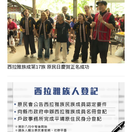
西拉雅族成第17族 原民日慶賀正名成功