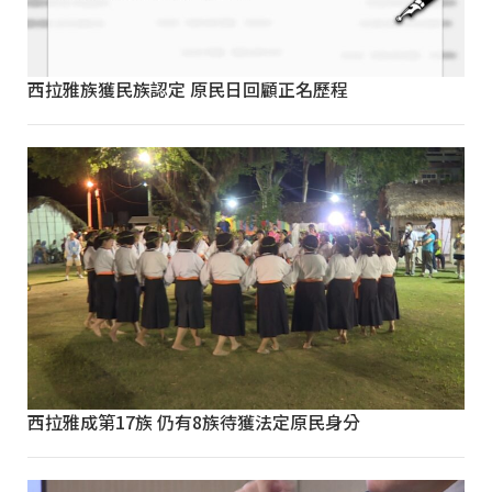
西拉雅族獲民族認定 原民日回顧正名歷程
西拉雅成第17族 仍有8族待獲法定原民身分