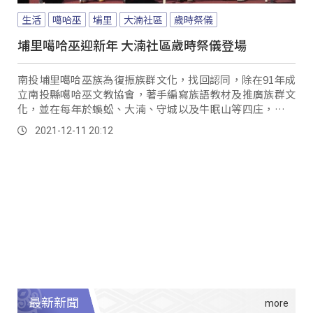
生活
噶哈巫
埔里
大湳社區
歲時祭儀
埔里噶哈巫迎新年 大湳社區歲時祭儀登場
南投埔里噶哈巫族為復振族群文化，找回認同，除在91年成
立南投縣噶哈巫文教協會，著手編寫族語教材及推廣族群文
化，並在每年於蜈蚣、大湳、守城以及牛眠山等四庄，輪流
辦理歲時祭儀，今年則輪到大湳社區部落辦理過...。
2021-12-11 20:12
最新新聞