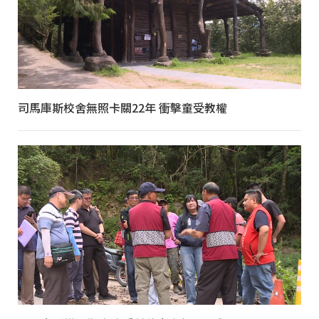
司馬庫斯校舍無照卡關22年 衝擊童受教權