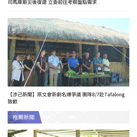
司馬庫斯災後復建 立委前往考察盤點需求
【涉己新聞】原文會新劇名爆爭議 團隊8/7赴Tafalong
致歉
推薦新聞