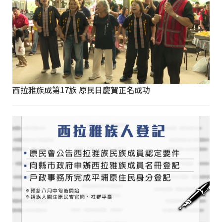
西拉雅族成第17族 原民日慶賀正名成功