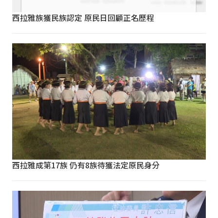
西拉雅族獲民族認定 原民日回顧正名歷程
西拉雅成第17族 仍有8族待獲法定原民身分