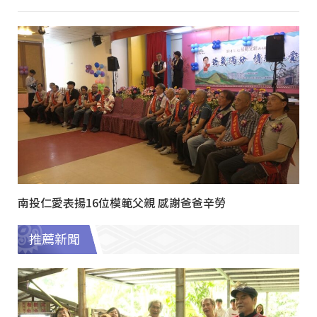
南投仁愛表揚16位模範父親 感謝爸爸辛勞
推薦新聞