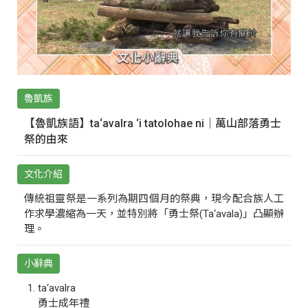
魯凱族
【魯凱族語】ta‘avalra ‘i tatolohae ni｜萬山部落勇士
祭的由來
文化介紹
傳統祖靈祭是一系列為期四個月的祭典，現今配合族人工
作求學濃縮為一天，並特別將「勇士祭(Ta‘avala)」凸顯辦
理。
小辭典
ta‘avalra
勇士成年禮