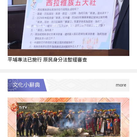
平埔專法已施行 原民身分法暫緩審查
文化小辭典