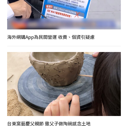
海外網購App為民間營運 收費、個資引疑慮
台東窯藝慶父親節 邀父子做陶碗感念土地