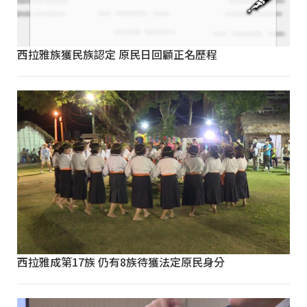
西拉雅族獲民族認定 原民日回顧正名歷程
西拉雅成第17族 仍有8族待獲法定原民身分