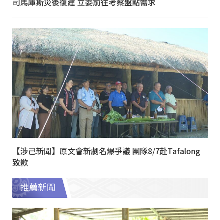
司馬庫斯災後復建 立委前往考察盤點需求
【涉己新聞】原文會新劇名爆爭議 團隊8/7赴Tafalong
致歉
推薦新聞