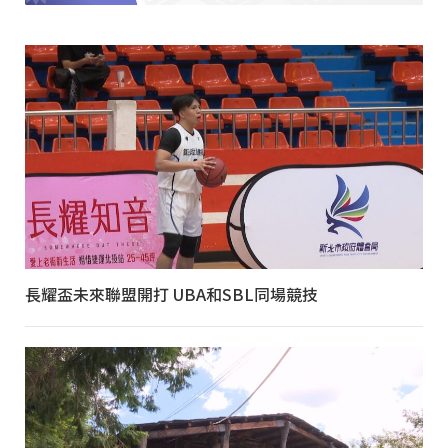
長耀盃未來聯盟開打 UBA和SBL同場競技