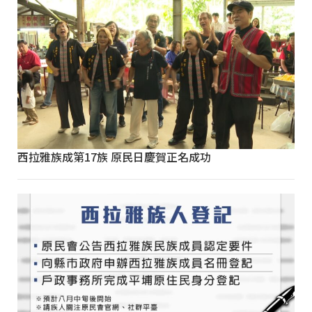
西拉雅族成第17族 原民日慶賀正名成功