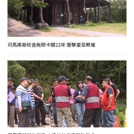
司馬庫斯校舍無照卡關22年 衝擊童受教權