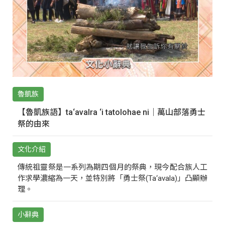
魯凱族
【魯凱族語】ta‘avalra ‘i tatolohae ni｜萬山部落勇士
祭的由來
文化介紹
傳統祖靈祭是一系列為期四個月的祭典，現今配合族人工
作求學濃縮為一天，並特別將「勇士祭(Ta‘avala)」凸顯辦
理。
小辭典