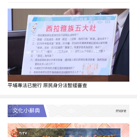
平埔專法已施行 原民身分法暫緩審查
文化小辭典