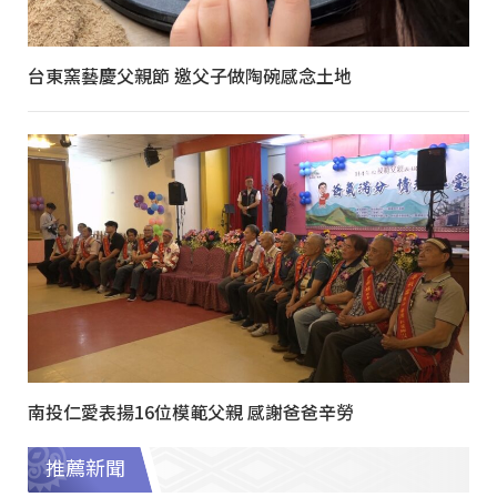
台東窯藝慶父親節 邀父子做陶碗感念土地
南投仁愛表揚16位模範父親 感謝爸爸辛勞
推薦新聞