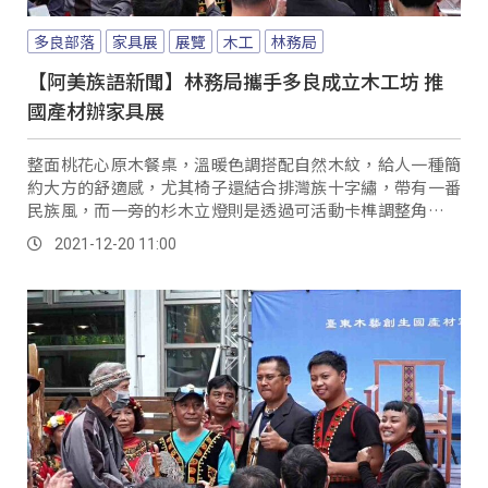
多良部落
家具展
展覽
木工
林務局
【阿美族語新聞】林務局攜手多良成立木工坊 推
國產材辦家具展
整面桃花心原木餐桌，溫暖色調搭配自然木紋，給人一種簡
約大方的舒適感，尤其椅子還結合排灣族十字繡，帶有一番
民族風，而一旁的杉木立燈則是透過可活動卡榫調整角度，
展場內一件件原木家具個個別有巧思，且全都是由...。
2021-12-20 11:00