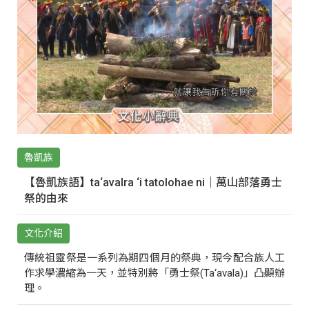
魯凱族
【魯凱族語】ta‘avalra ‘i tatolohae ni｜萬山部落勇士
祭的由來
文化介紹
傳統祖靈祭是一系列為期四個月的祭典，現今配合族人工
作求學濃縮為一天，並特別將「勇士祭(Ta‘avala)」凸顯辦
理。