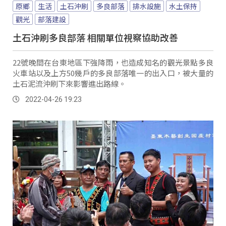
原鄉
生活
土石沖刷
多良部落
排水設施
水土保持
觀光
部落建設
土石沖刷多良部落 相關單位視察協助改善
22號晚間在台東地區下強降雨，也造成知名的觀光景點多良
火車站以及上方50幾戶的多良部落唯一的出入口，被大量的
土石泥流沖刷下來影響進出路線。
2022-04-26 19:23