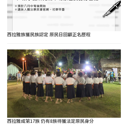
西拉雅族獲民族認定 原民日回顧正名歷程
西拉雅成第17族 仍有8族待獲法定原民身分