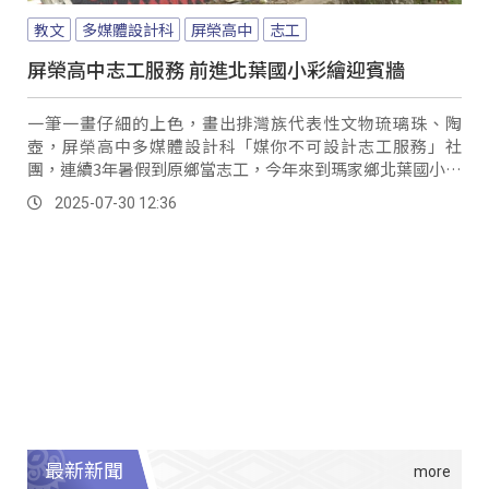
教文
多媒體設計科
屏榮高中
志工
屏榮高中志工服務 前進北葉國小彩繪迎賓牆
一筆一畫仔細的上色，畫出排灣族代表性文物琉璃珠、陶
壺，屏榮高中多媒體設計科「媒你不可設計志工服務」社
團，連續3年暑假到原鄉當志工，今年來到瑪家鄉北葉國小彩
繪停車空地旁的牆面，學生與北葉國小老師經過兩個多月的
2025-07-30 12:36
討論，由學生設計主題為Masilid北葉部落彩繪迎賓牆。
最新新聞