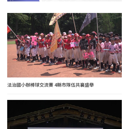
法治國小辦棒球交流賽 4縣市隊伍共襄盛舉