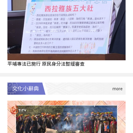
平埔專法已施行 原民身分法暫緩審查
文化小辭典