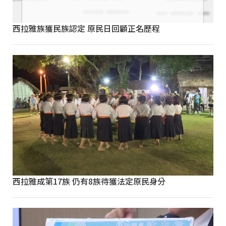
西拉雅族獲民族認定 原民日回顧正名歷程
西拉雅成第17族 仍有8族待獲法定原民身分