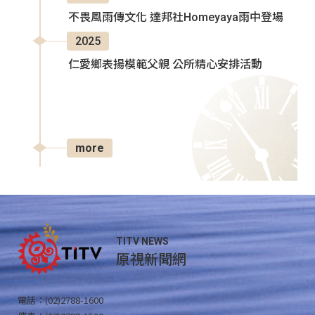
不畏風雨傳文化 達邦社Homeyaya雨中登場
2025
仁愛鄉表揚模範父親 公所精心安排活動
more
TITV NEWS
原視新聞網
電話：(02)2788-1600