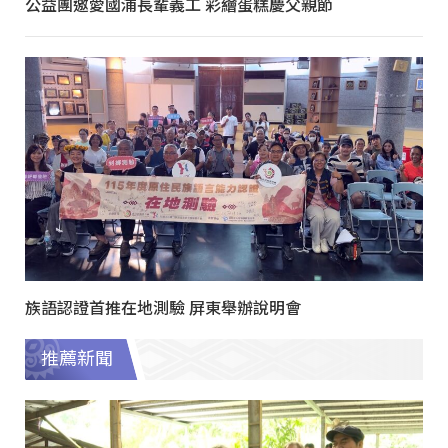
公益團邀愛國浦長輩義工 彩繪蛋糕慶父親節
族語認證首推在地測驗 屏東舉辦說明會
推薦新聞