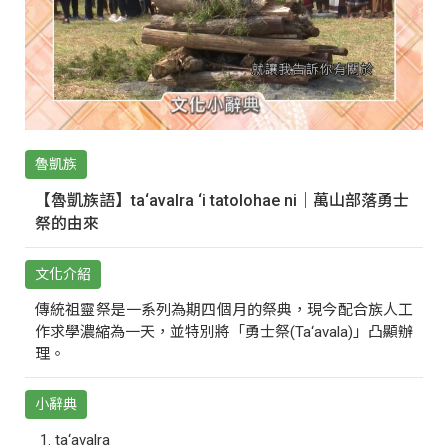
魯凱族
【魯凱族語】ta‘avalra ‘i tatolohae ni｜萬山部落勇士
祭的由來
文化介紹
傳統祖靈祭是一系列為期四個月的祭典，現今配合族人工
作求學濃縮為一天，並特別將「勇士祭(Ta‘avala)」凸顯辦
理。
小辭典
ta‘avalra