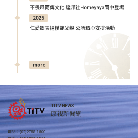
不畏風雨傳文化 達邦社Homeyaya雨中登場
2025
仁愛鄉表揚模範父親 公所精心安排活動
more
TITV NEWS
原視新聞網
電話：(02)2788-1600