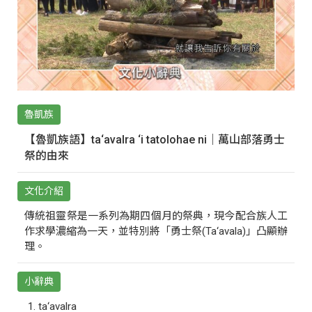
魯凱族
【魯凱族語】ta‘avalra ‘i tatolohae ni｜萬山部落勇士
祭的由來
文化介紹
傳統祖靈祭是一系列為期四個月的祭典，現今配合族人工
作求學濃縮為一天，並特別將「勇士祭(Ta‘avala)」凸顯辦
理。
小辭典
ta‘avalra