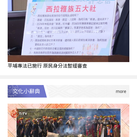
平埔專法已施行 原民身分法暫緩審查
文化小辭典