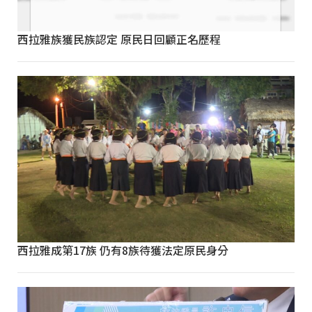
西拉雅族獲民族認定 原民日回顧正名歷程
西拉雅成第17族 仍有8族待獲法定原民身分