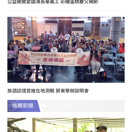
公益團邀愛國浦長輩義工 彩繪蛋糕慶父親節
族語認證首推在地測驗 屏東舉辦說明會
推薦新聞