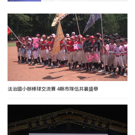
法治國小辦棒球交流賽 4縣市隊伍共襄盛舉