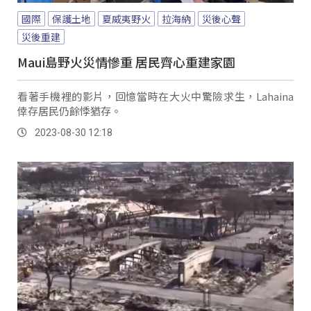
國際
保護土地
夏威夷野火
拉海納
災後心聲
災後重建
Maui島野火災情慘重 居民齊心重建家園
看著手機裡的影片，回憶當時在大火中驚險求生，Lahaina
倖存居民仍餘悸猶存。
2023-08-30 12:18