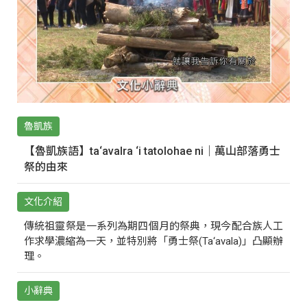
魯凱族
【魯凱族語】ta‘avalra ‘i tatolohae ni｜萬山部落勇士
祭的由來
文化介紹
傳統祖靈祭是一系列為期四個月的祭典，現今配合族人工
作求學濃縮為一天，並特別將「勇士祭(Ta‘avala)」凸顯辦
理。
小辭典