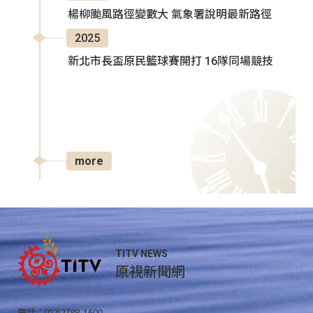
楊柳颱風路徑變數大 氣象署說明最新路徑
2025
新北市長盃原民籃球賽開打 16隊同場競技
more
TITV NEWS
原視新聞網
電話：(02)2788-1600