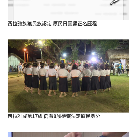
西拉雅族獲民族認定 原民日回顧正名歷程
西拉雅成第17族 仍有8族待獲法定原民身分