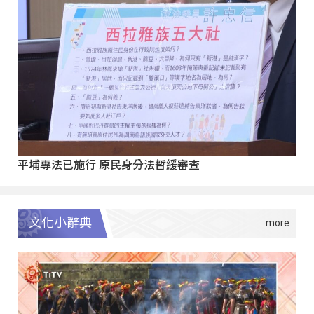
平埔專法已施行 原民身分法暫緩審查
文化小辭典