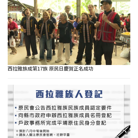
西拉雅族成第17族 原民日慶賀正名成功