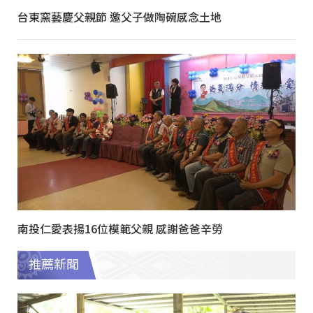
台東窯藝慶父親節 邀父子做陶碗感念土地
南投仁愛表揚16位模範父親 感謝爸爸辛勞
推薦新聞