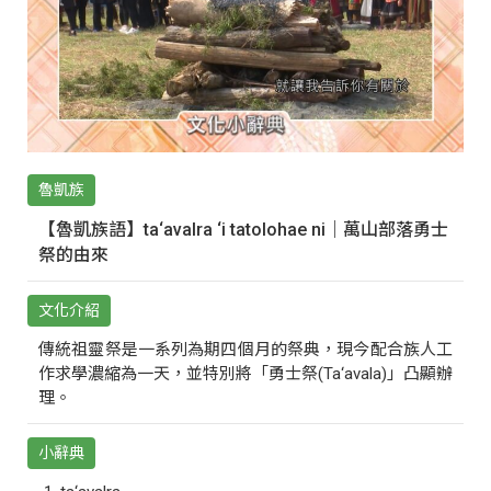
魯凱族
【魯凱族語】ta‘avalra ‘i tatolohae ni｜萬山部落勇士
祭的由來
文化介紹
傳統祖靈祭是一系列為期四個月的祭典，現今配合族人工
作求學濃縮為一天，並特別將「勇士祭(Ta‘avala)」凸顯辦
理。
小辭典