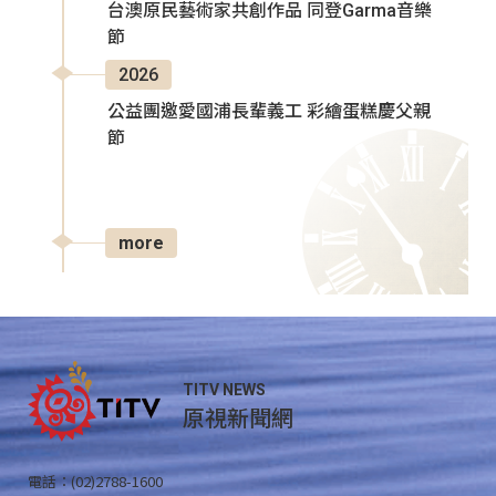
台澳原民藝術家共創作品 同登Garma音樂
節
2026
公益團邀愛國浦長輩義工 彩繪蛋糕慶父親
節
more
TITV NEWS
原視新聞網
電話：(02)2788-1600