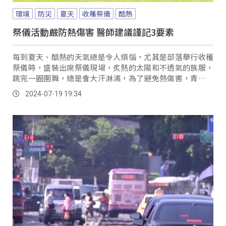
環境
防災
夏天
收穫祭儀
酷熱
祭儀活動嚴防熱傷害 醫師建議謹記3要素
每到夏天、酷熱的天氣總是令人煩惱，尤其是部落舉行收穫
祭儀時，盛裝出席祭儀現場，炙熱的太陽和不透氣的族服，
跳完一圈圍舞，總是會大汗淋漓，為了避免熱傷害，青年更
是必備涼感小物，讓自己保持清爽。
2024-07-19 19:34