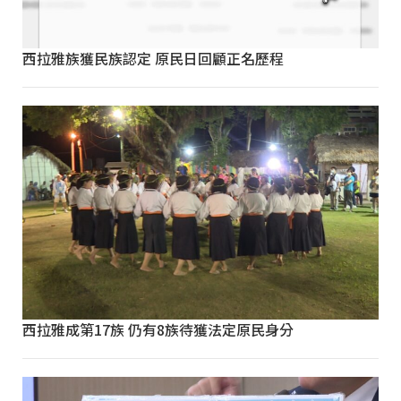
西拉雅族獲民族認定 原民日回顧正名歷程
西拉雅成第17族 仍有8族待獲法定原民身分