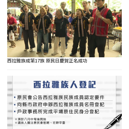
西拉雅族成第17族 原民日慶賀正名成功