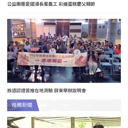
公益團邀愛國浦長輩義工 彩繪蛋糕慶父親節
族語認證首推在地測驗 屏東舉辦說明會
推薦新聞