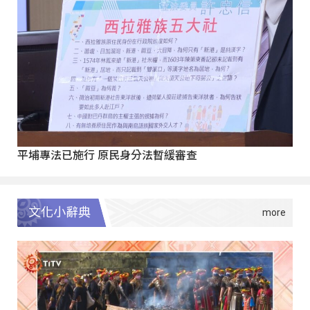
平埔專法已施行 原民身分法暫緩審查
文化小辭典