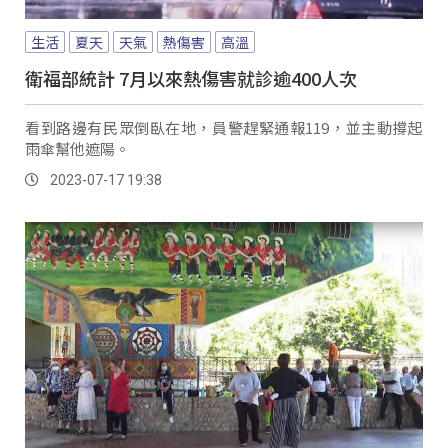
生活
夏天
天氣
熱傷害
高溫
衛福部統計 7月以來熱傷害就診逾400人次
看到路邊有民眾倒臥在地，員警趕緊通報119，並主動撐起
雨傘幫他遮陽。
2023-07-17 19:38