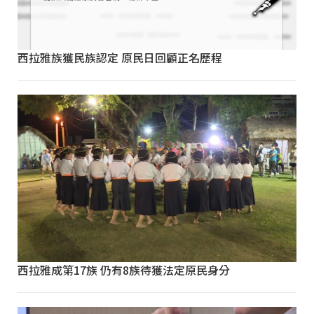
西拉雅族獲民族認定 原民日回顧正名歷程
西拉雅成第17族 仍有8族待獲法定原民身分