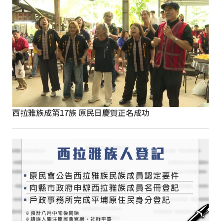
西拉雅族成第17族 原民日慶賀正名成功