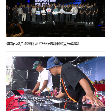
瓊斯盃8/14燃戰火 中華男籃陣容星光熠熠