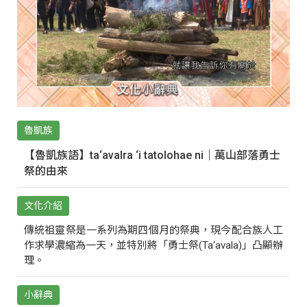
魯凱族
【魯凱族語】ta‘avalra ‘i tatolohae ni｜萬山部落勇士
祭的由來
文化介紹
傳統祖靈祭是一系列為期四個月的祭典，現今配合族人工
作求學濃縮為一天，並特別將「勇士祭(Ta‘avala)」凸顯辦
理。
小辭典