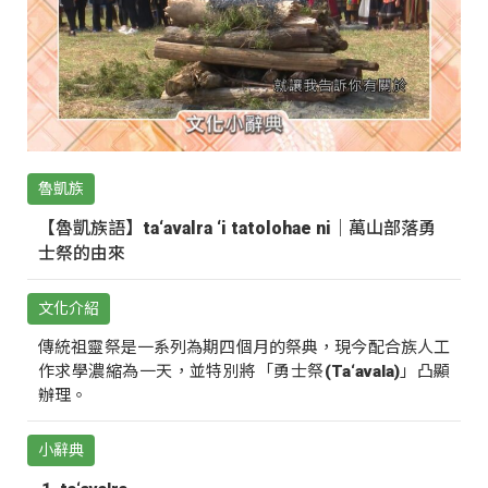
魯凱族
【魯凱族語】ta‘avalra ‘i tatolohae ni｜萬山部落勇
士祭的由來
文化介紹
傳統祖靈祭是一系列為期四個月的祭典，現今配合族人工
作求學濃縮為一天，並特別將「勇士祭(Ta‘avala)」凸顯
辦理。
小辭典