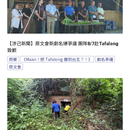
【涉己新聞】原文會新劇名爆爭議 團隊8/7赴Tafalong
致歉
原鄉
《Maan！把 Tafalong 搬到台北？！》
劇名爭議
原文會