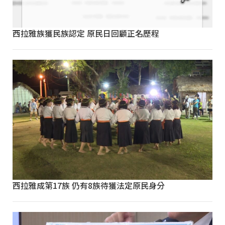
西拉雅族獲民族認定 原民日回顧正名歷程
西拉雅成第17族 仍有8族待獲法定原民身分