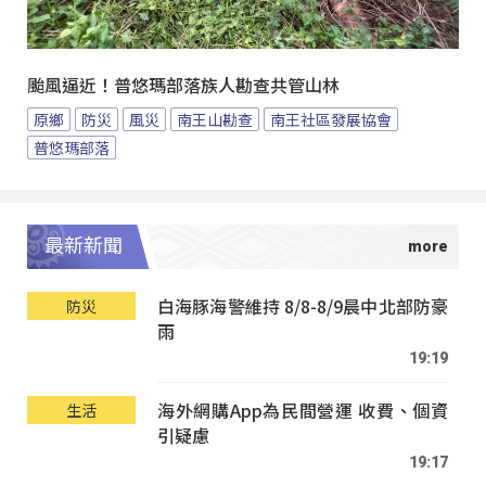
颱風逼近！普悠瑪部落族人勘查共管山林
原鄉
防災
風災
南王山勘查
南王社區發展協會
普悠瑪部落
最新新聞
白海豚海警維持 8/8-8/9晨中北部防豪
防災
雨
19:19
海外網購App為民間營運 收費、個資
生活
引疑慮
19:17