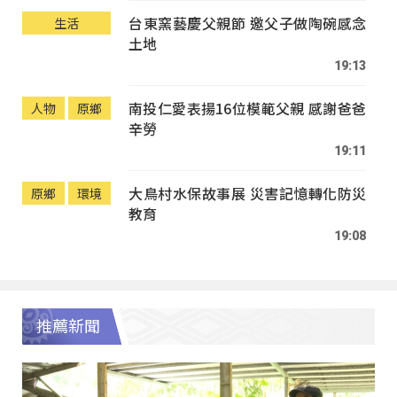
台東窯藝慶父親節 邀父子做陶碗感念
生活
土地
19:13
南投仁愛表揚16位模範父親 感謝爸爸
人物
原鄉
辛勞
19:11
大鳥村水保故事展 災害記憶轉化防災
原鄉
環境
教育
19:08
推薦新聞