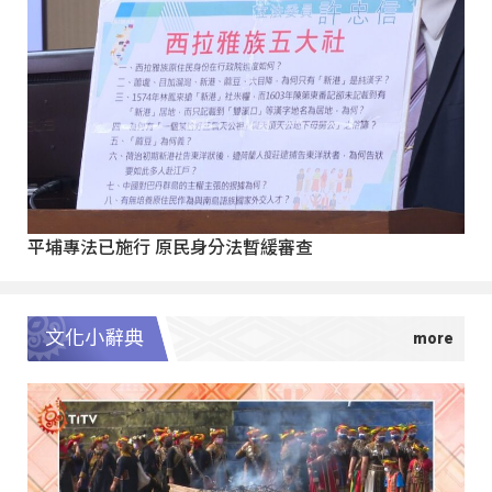
平埔專法已施行 原民身分法暫緩審查
文化小辭典