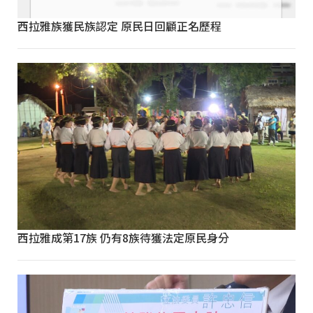
西拉雅族獲民族認定 原民日回顧正名歷程
西拉雅成第17族 仍有8族待獲法定原民身分