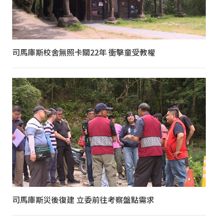
司馬庫斯校舍無照卡關22年 衝擊童受教權
司馬庫斯災後復建 立委前往考察盤點需求