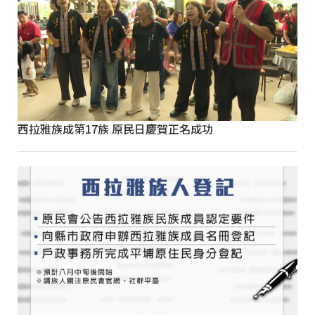
西拉雅族成第17族 原民日慶賀正名成功