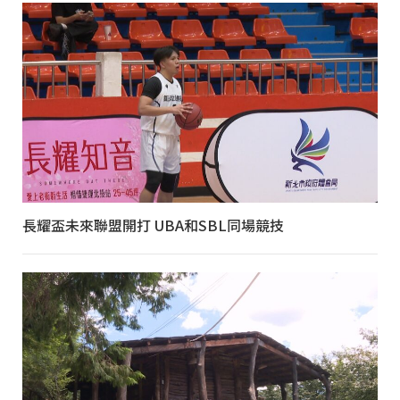
長耀盃未來聯盟開打 UBA和SBL同場競技