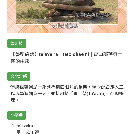
魯凱族
【魯凱族語】ta‘avalra ‘i tatolohae ni｜萬山部落勇士
祭的由來
文化介紹
傳統祖靈祭是一系列為期四個月的祭典，現今配合族人工
作求學濃縮為一天，並特別將「勇士祭(Ta‘avala)」凸顯辦
理。
小辭典
ta‘avalra
勇士成年禮