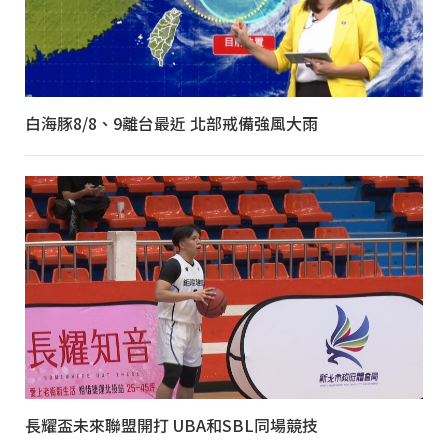
白海豚8/8、9離台最近 北部戒備強風大雨
長耀盃未來聯盟開打 UBA和SBL同場競技