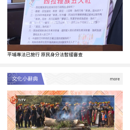
平埔專法已施行 原民身分法暫緩審查
文化小辭典