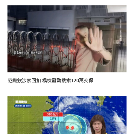
范織欽涉索回扣 橋檢發動搜索120萬交保