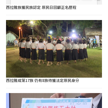
西拉雅族獲民族認定 原民日回顧正名歷程
西拉雅成第17族 仍有8族待獲法定原民身分