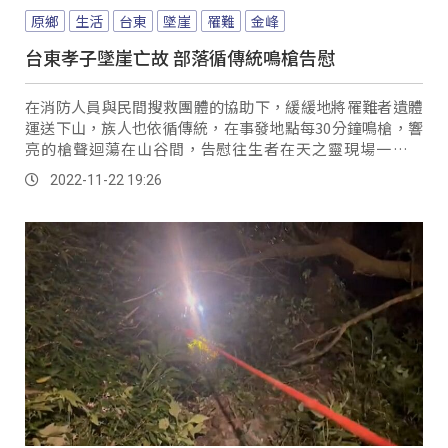
原鄉
生活
台東
墜崖
罹難
金峰
台東孝子墜崖亡故 部落循傳統鳴槍告慰
在消防人員與民間搜救團體的協助下，緩緩地將罹難者遺體
運送下山，族人也依循傳統，在事發地點每30分鐘鳴槍，響
亮的槍聲迴蕩在山谷間，告慰往生者在天之靈現場一片哀
悽。
2022-11-22 19:26