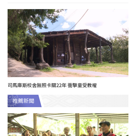
司馬庫斯校舍無照卡關22年 衝擊童受教權
推薦新聞