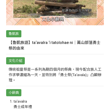
魯凱族
【魯凱族語】ta‘avalra ‘i tatolohae ni｜萬山部落勇士
祭的由來
文化介紹
傳統祖靈祭是一系列為期四個月的祭典，現今配合族人工
作求學濃縮為一天，並特別將「勇士祭(Ta‘avala)」凸顯辦
理。
小辭典
ta‘avalra
勇士成年禮