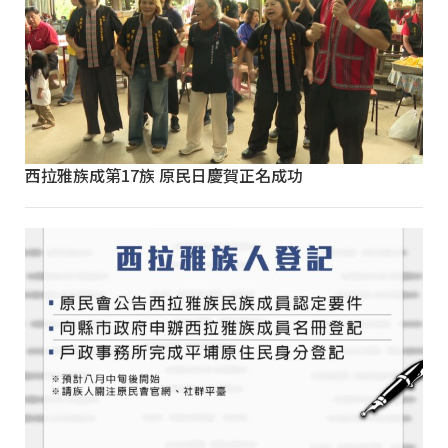
西拉雅族成第17族 原民日慶賀正名成功