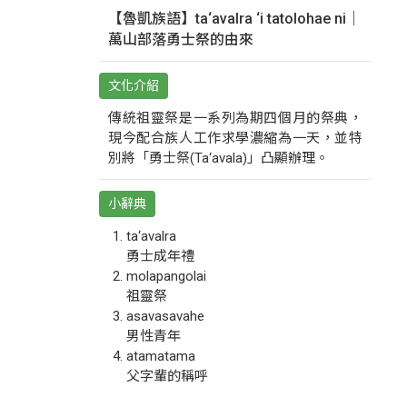
【魯凱族語】ta‘avalra ‘i tatolohae ni｜
萬山部落勇士祭的由來
文化介紹
傳統祖靈祭是一系列為期四個月的祭典，
現今配合族人工作求學濃縮為一天，並特
別將「勇士祭(Ta‘avala)」凸顯辦理。
小辭典
ta‘avalra
勇士成年禮
molapangolai
祖靈祭
asavasavahe
男性青年
atamatama
父字輩的稱呼