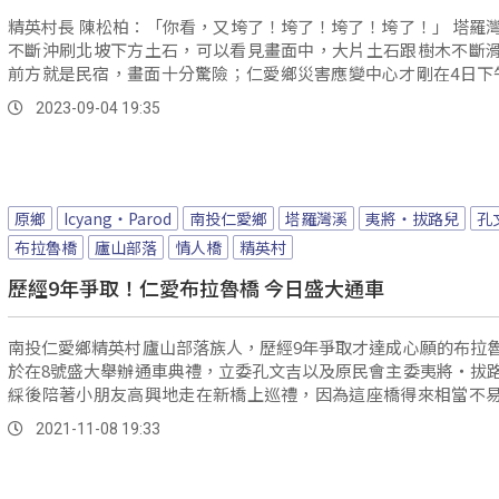
精英村長 陳松柏：「你看，又垮了！垮了！垮了！垮了！」 塔羅灣溪暴漲
不斷沖刷北坡下方土石，可以看見畫面中，大片土石跟樹木不斷
前方就是民宿，畫面十分驚險；仁愛鄉災害應變中心才剛在4日下
除，傍晚5點多卻又傳出塔羅灣溪水暴漲，緊急撤離當地居民。
2023-09-04 19:35
原鄉
Icyang‧Parod
南投仁愛鄉
塔羅灣溪
夷將‧拔路兒
孔
布拉魯橋
廬山部落
情人橋
精英村
歷經9年爭取！仁愛布拉魯橋 今日盛大通車
南投仁愛鄉精英村廬山部落族人，歷經9年爭取才達成心願的布拉
於在8號盛大舉辦通車典禮，立委孔文吉以及原民會主委夷將‧拔
綵後陪著小朋友高興地走在新橋上巡禮，因為這座橋得來相當不
也歷經不少波折。
2021-11-08 19:33