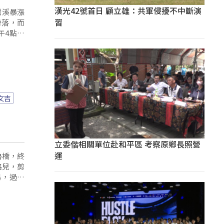
漢光42號首日 顧立雄：共軍侵擾不中斷演
習
滑落，而
午4點撤
文吉
立委偕相關單位赴和平區 考察原鄉長照營
運
魯橋，終
路兒，剪
易，過程