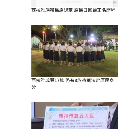
西拉雅族獲民族認定 原民日回顧正名歷程
西拉雅成第17族 仍有8族待獲法定原民身
分