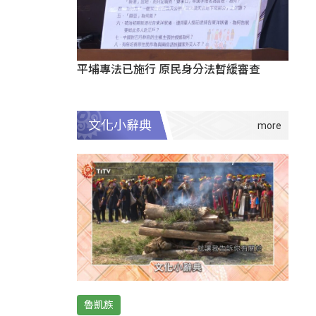
平埔專法已施行 原民身分法暫緩審查
文化小辭典
魯凱族