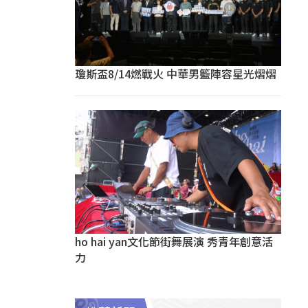
瓊斯盃8/14燃戰火 中華男籃陣容星光熠熠
ho hai yan文化節街舞展演 秀青年創意活
力