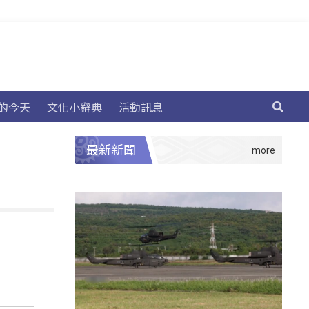
的今天
文化小辭典
活動訊息
最新新聞