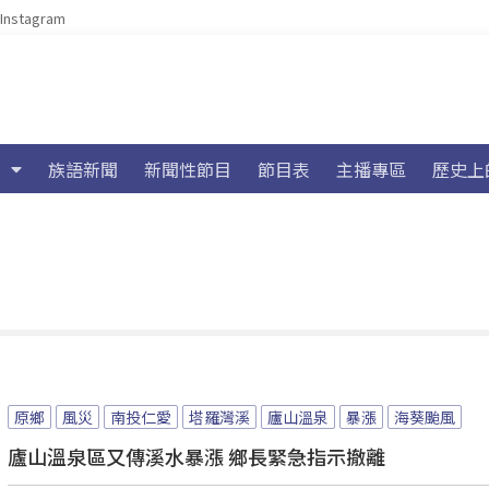
Instagram
族語新聞
新聞性節目
節目表
主播專區
歷史上
原鄉
風災
南投仁愛
塔羅灣溪
廬山溫泉
暴漲
海葵颱風
廬山溫泉區又傳溪水暴漲 鄉長緊急指示撤離