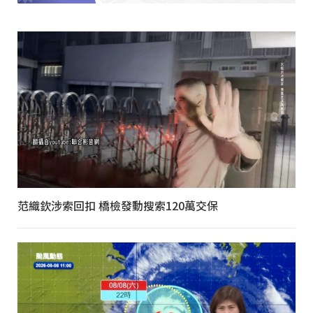
范織欽涉索回扣 橋檢發動搜索120萬交保