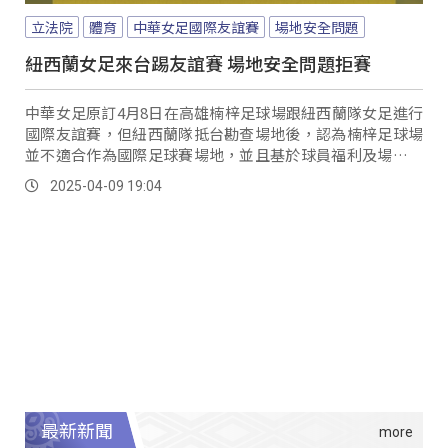
立法院
體育
中華女足國際友誼賽
場地安全問題
紐西蘭女足來台踢友誼賽 場地安全問題拒賽
中華女足原訂4月8日在高雄楠梓足球場跟紐西蘭隊女足進行
國際友誼賽，但紐西蘭隊抵台勘查場地後，認為楠梓足球場
並不適合作為國際足球賽場地，並且基於球員福利及場地安
全的考量下，最終拒絕出賽，而紐西蘭隊也透過社群軟體發
2025-04-09 19:04
表聲明，雖然主辦單位有嘗試尋找替代場地，但遺憾的是沒
有符合條件的草地足球場，對於比賽未能如期舉行感到遺
憾；對此，立委們9日在立法院教文委員會中，針對女足國際
友誼賽的取消，要求體育署長鄭世宗進行後續檢討。
最新新聞