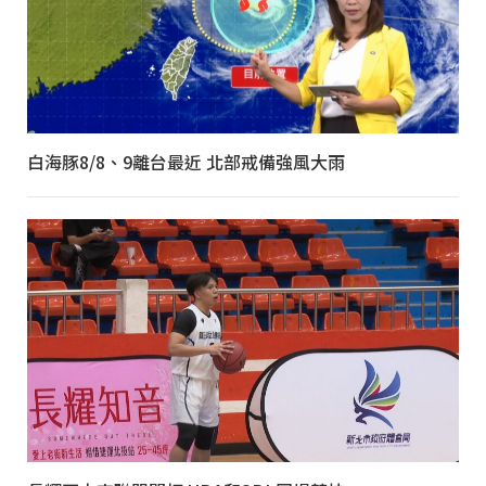
白海豚8/8、9離台最近 北部戒備強風大雨