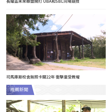
長耀盃未來聯盟開打 UBA和SBL同場競技
司馬庫斯校舍無照卡關22年 衝擊童受教權
推薦新聞