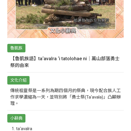
魯凱族
【魯凱族語】ta‘avalra ‘i tatolohae ni｜萬山部落勇士
祭的由來
文化介紹
傳統祖靈祭是一系列為期四個月的祭典，現今配合族人工
作求學濃縮為一天，並特別將「勇士祭(Ta‘avala)」凸顯辦
理。
小辭典
ta‘avalra