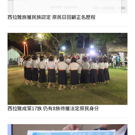
西拉雅族獲民族認定 原民日回顧正名歷程
西拉雅成第17族 仍有8族待獲法定原民身分