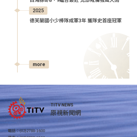
白海豚8/8、9離台最近 北部戒備強風大雨
2025
德芙蘭國小少棒隊成軍3年 獲隊史首座冠軍
more
TITV NEWS
原視新聞網
電話：(02)2788-1600