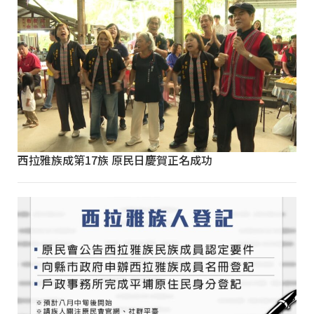
西拉雅族成第17族 原民日慶賀正名成功