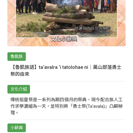
魯凱族
【魯凱族語】ta‘avalra ‘i tatolohae ni｜萬山部落勇士
祭的由來
文化介紹
傳統祖靈祭是一系列為期四個月的祭典，現今配合族人工
作求學濃縮為一天，並特別將「勇士祭(Ta‘avala)」凸顯辦
理。
小辭典