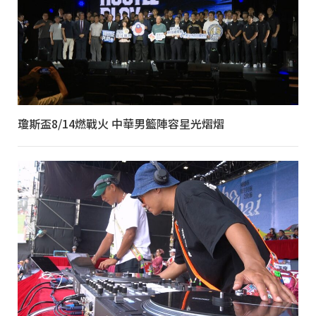
瓊斯盃8/14燃戰火 中華男籃陣容星光熠熠