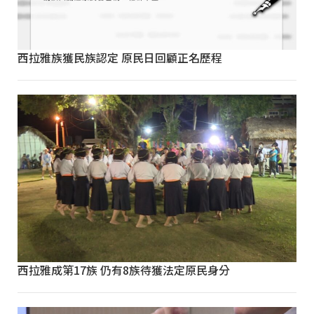
西拉雅族獲民族認定 原民日回顧正名歷程
西拉雅成第17族 仍有8族待獲法定原民身分