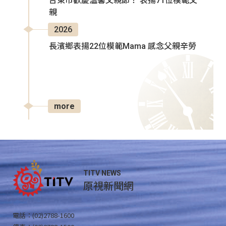
台東市歡慶溫馨父親節！ 表揚71位模範父
親
2026
長濱鄉表揚22位模範Mama 感念父親辛勞
more
TITV NEWS
原視新聞網
電話：(02)2788-1600