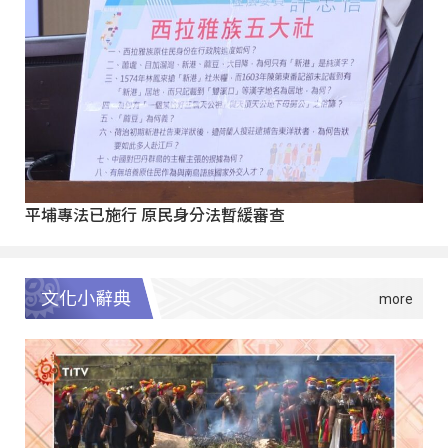
平埔專法已施行 原民身分法暫緩審查
文化小辭典