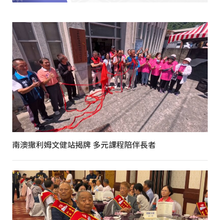
南澳撒利姆文健站揭牌 多元課程陪伴長者