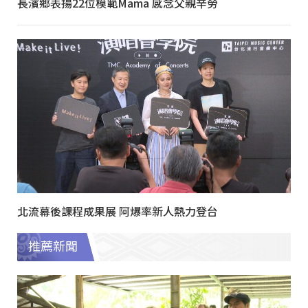
長濱鄉表揚22位模範Mama 感念父親辛勞
北流幕後課程成果展 阿爆率新人熱力登台
推薦新聞