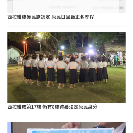
西拉雅族獲民族認定 原民日回顧正名歷程
西拉雅成第17族 仍有8族待獲法定原民身分