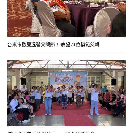
台東市歡慶溫馨父親節！ 表揚71位模範父親