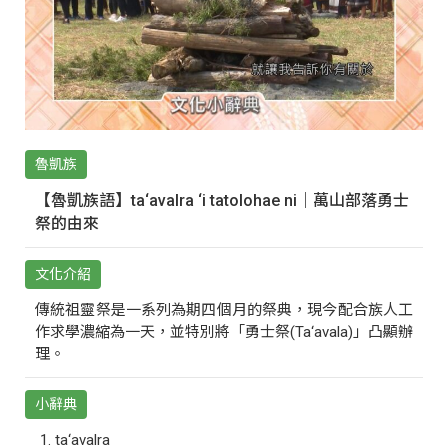
魯凱族
【魯凱族語】ta‘avalra ‘i tatolohae ni｜萬山部落勇士
祭的由來
文化介紹
傳統祖靈祭是一系列為期四個月的祭典，現今配合族人工
作求學濃縮為一天，並特別將「勇士祭(Ta‘avala)」凸顯辦
理。
小辭典
ta‘avalra