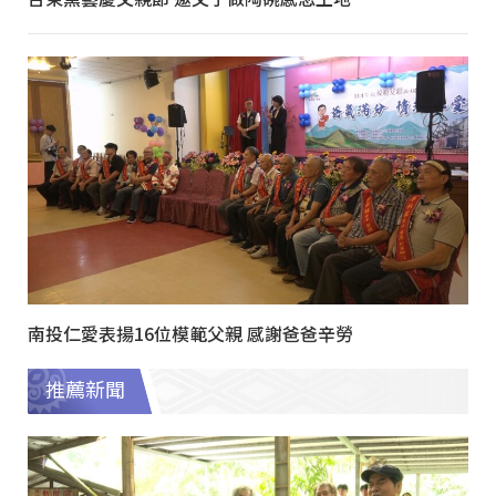
南投仁愛表揚16位模範父親 感謝爸爸辛勞
推薦新聞