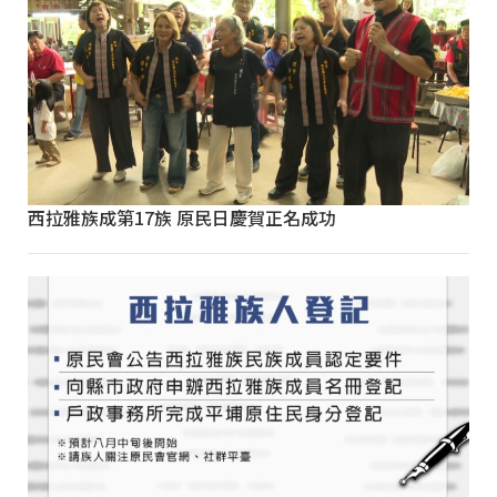
西拉雅族成第17族 原民日慶賀正名成功