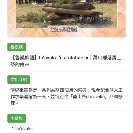
魯凱族
【魯凱族語】ta‘avalra ‘i tatolohae ni｜萬山部落勇士
祭的由來
文化介紹
傳統祖靈祭是一系列為期四個月的祭典，現今配合族人工
作求學濃縮為一天，並特別將「勇士祭(Ta‘avala)」凸顯辦
理。
小辭典
ta‘avalra