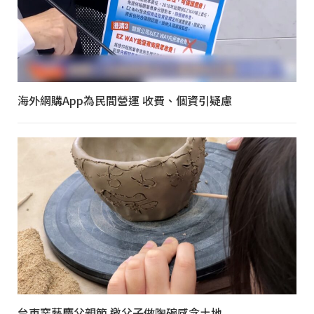
海外網購App為民間營運 收費、個資引疑慮
台東窯藝慶父親節 邀父子做陶碗感念土地