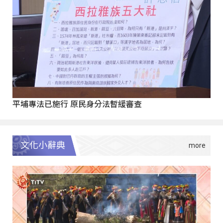
平埔專法已施行 原民身分法暫緩審查
文化小辭典