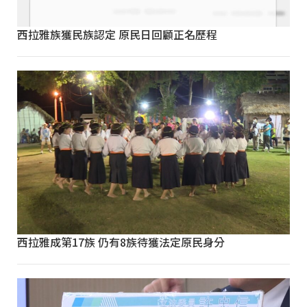
西拉雅族獲民族認定 原民日回顧正名歷程
西拉雅成第17族 仍有8族待獲法定原民身分