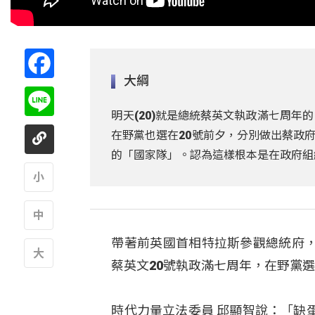
Facebook
大綱
Line
明天(20)就是總統蔡英文執政滿七周
在野黨也選在20號前夕，分別做出蔡政
的「國家隊」。認為這樣根本是在政府組
A
帶著前英國首相特拉斯參觀總統府
A
蔡英文20號執政滿七周年，在野黨
A
時代力量立法委員 邱顯智說：「缺