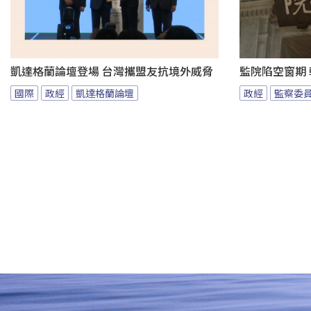
凱達格蘭論壇登場 台灣攜盟友抗境外威脅
監院陷空窗期
國際
政經
凱達格蘭論壇
政經
監察委