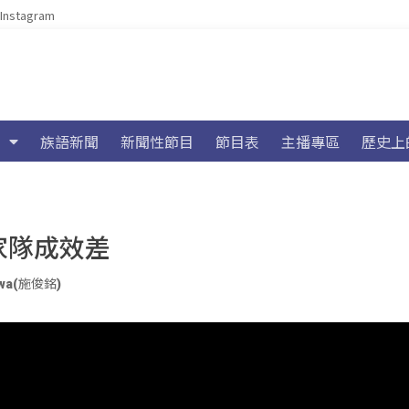
Instagram
族語新聞
新聞性節目
節目表
主播專區
歷史上
家隊成效差
wa(施俊銘)