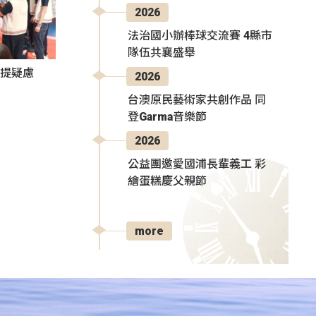
2026
法治國小辦棒球交流賽 4縣市
隊伍共襄盛舉
者提疑慮
2026
台澳原民藝術家共創作品 同
登Garma音樂節
2026
公益團邀愛國浦長輩義工 彩
繪蛋糕慶父親節
more