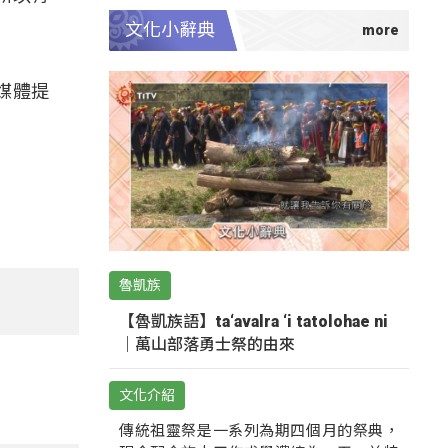
文化小辭典
媒體提
魯凱族
【魯凱族語】ta‘avalra ‘i tatolohae ni
｜萬山部落勇士祭的由來
文化介紹
傳統祖靈祭是一系列為期四個月的祭典，