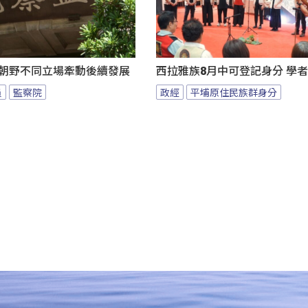
 朝野不同立場牽動後續發展
西拉雅族8月中可登記身分 學
員
監察院
政經
平埔原住民族群身分