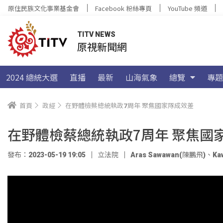
原住民族文化事業基金會
Facebook 粉絲專頁
YouTube 頻道
TITV NEWS
原視新聞網
2024 總統大選
直播
最新
山海氣象
總覽
專題
首頁
政經
在野體檢蔡總統執政7周年 聚焦國家隊成效差
在野體檢蔡總統執政7周年 聚焦國
發布：2023-05-19 19:05
立法院
Aras Sawawan(陳鵬飛)
、
Ka