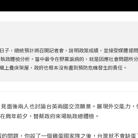
年的日子，總統預計將召開記者會，說明政策成績，並接受媒體提
府執政體檢分析。當中最令在野黨詬病的，就是因應社會問題所
織上疊床架屋，政府也根本沒有盡到預防危機發生的責任。
，見面後兩人也討論台英兩國交流願景。展現外交能力，
選在周年前夕，替蔡政府來場執政總體檢。
蛋的問題，你設了一個雞蛋國家隊之後，台灣就不會缺蛋