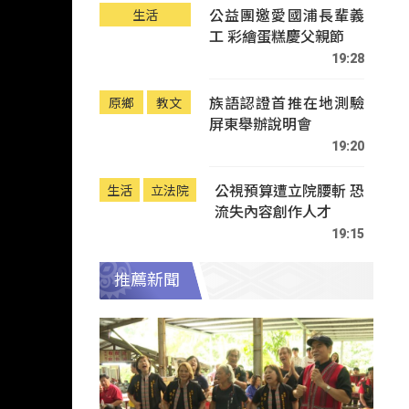
公益團邀愛國浦長輩義
生活
工 彩繪蛋糕慶父親節
19:28
族語認證首推在地測驗
原鄉
教文
屏東舉辦說明會
19:20
公視預算遭立院腰斬 恐
生活
立法院
流失內容創作人才
19:15
推薦新聞