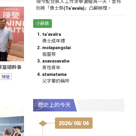
現今配合族人工作求學濃縮為一天，並特
別將「勇士祭(Ta‘avala)」凸顯辦理。
小辭典
ta‘avalra
勇士成年禮
molapangolai
祖靈祭
asavasavahe
豪當總幹事
男性青年
atamatama
陳瑩
父字輩的稱呼
歷史上的今天
2026/ 08/ 06