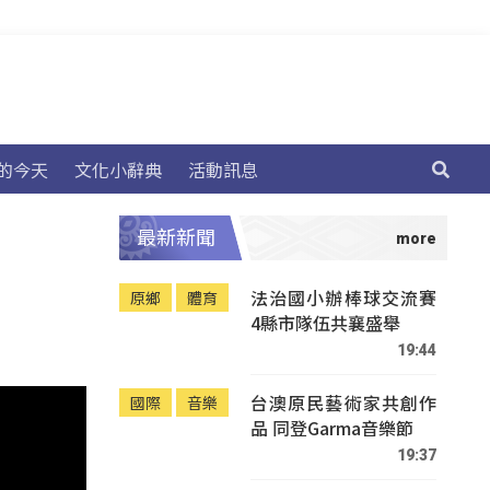
的今天
文化小辭典
活動訊息
最新新聞
法治國小辦棒球交流賽
原鄉
體育
4縣市隊伍共襄盛舉
19:44
台澳原民藝術家共創作
國際
音樂
品 同登Garma音樂節
19:37