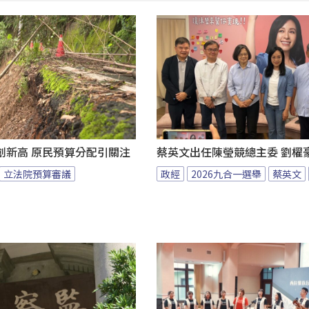
創新高 原民預算分配引關注
蔡英文出任陳瑩競總主委 劉櫂
立法院預算審議
政經
2026九合一選舉
蔡英文