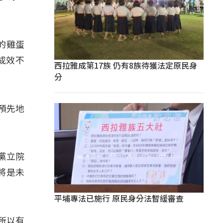
的雞蛋
成效不
西拉雅成第17族 仍有8族待獲法定原民身
分
預先地
黨立院
將是未
平埔專法已施行 原民身分法暫緩審查
所以有