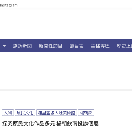
Instagram
族語新聞
新聞性節目
節目表
主播專區
歷史上
人物
原民文化
埔里籃城大灶美術館
楊朝欽
探究原民文化作品多元 楊朝欽南投辦個展