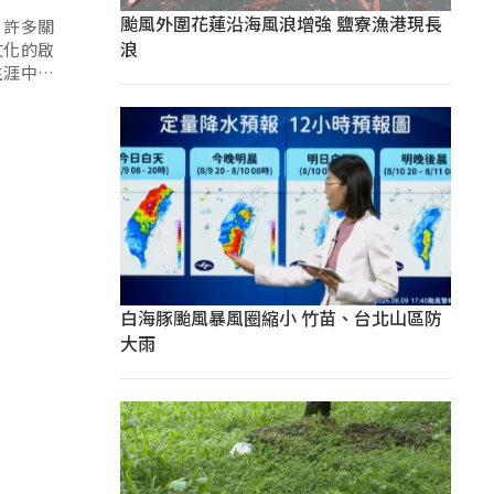
颱風外圍花蓮沿海風浪增強 鹽寮漁港現長
，許多關
浪
文化的啟
生涯中，
白海豚颱風暴風圈縮小 竹苗、台北山區防
大雨