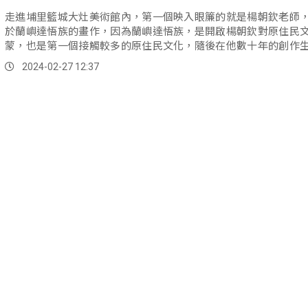
走進埔里籃城大灶美術館內，第一個映入眼簾的就是楊朝欽老師
於蘭嶼達悟族的畫作，因為蘭嶼達悟族，是開啟楊朝欽對原住民
蒙，也是第一個接觸較多的原住民文化，隨後在他數十年的創作
不論是畫作還是雕刻，幾乎都以原民文化為主要的靈感來源。
2024-02-27 12:37