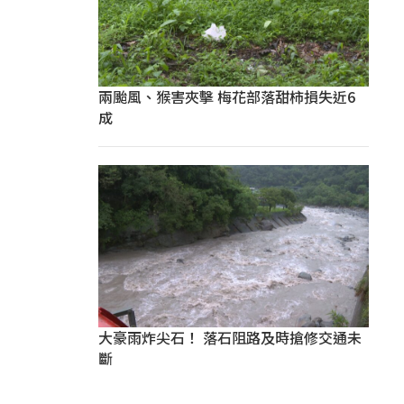
兩颱風、猴害夾擊 梅花部落甜柿損失近6
成
大豪雨炸尖石！ 落石阻路及時搶修交通未
斷