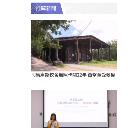
推薦新聞
司馬庫斯校舍無照卡關22年 衝擊童受教權