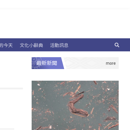
的今天
文化小辭典
活動訊息
最新新聞