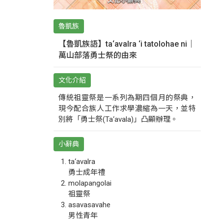
魯凱族
【魯凱族語】ta‘avalra ‘i tatolohae ni｜
萬山部落勇士祭的由來
文化介紹
傳統祖靈祭是一系列為期四個月的祭典，
現今配合族人工作求學濃縮為一天，並特
別將「勇士祭(Ta‘avala)」凸顯辦理。
小辭典
ta‘avalra
勇士成年禮
molapangolai
祖靈祭
asavasavahe
男性青年