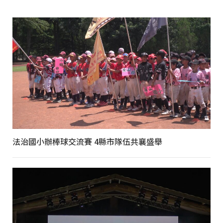
法治國小辦棒球交流賽 4縣市隊伍共襄盛舉