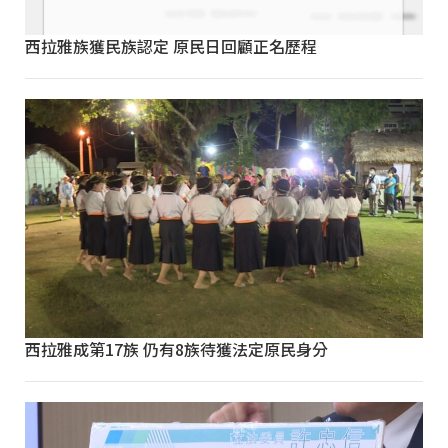
西拉雅族獲民族認定 原民日回顧正名歷程
西拉雅成第17族 仍有8族待獲法定原民身分