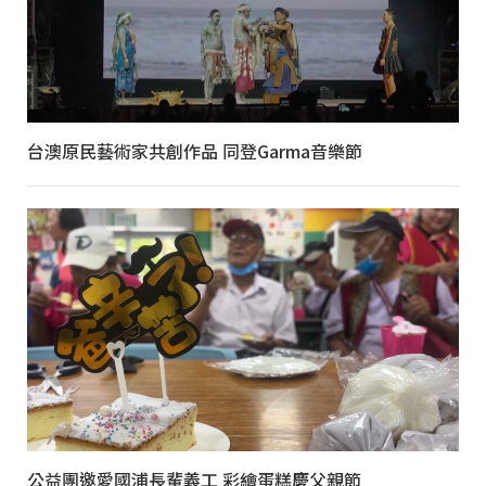
台澳原民藝術家共創作品 同登Garma音樂節
公益團邀愛國浦長輩義工 彩繪蛋糕慶父親節