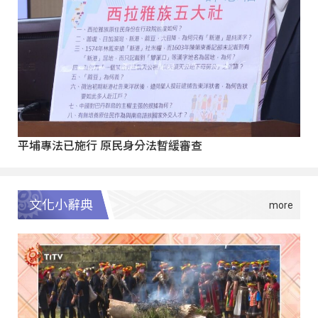
平埔專法已施行 原民身分法暫緩審查
文化小辭典