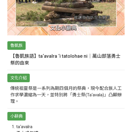
魯凱族
【魯凱族語】ta‘avalra ‘i tatolohae ni｜萬山部落勇士
祭的由來
文化介紹
傳統祖靈祭是一系列為期四個月的祭典，現今配合族人工
作求學濃縮為一天，並特別將「勇士祭(Ta‘avala)」凸顯辦
理。
小辭典
ta‘avalra