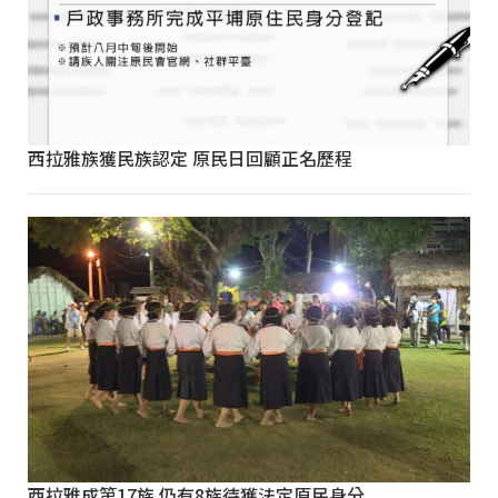
西拉雅族獲民族認定 原民日回顧正名歷程
西拉雅成第17族 仍有8族待獲法定原民身分