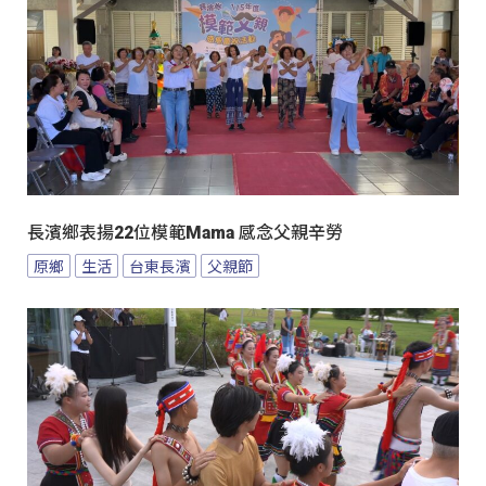
長濱鄉表揚22位模範Mama 感念父親辛勞
原鄉
生活
台東長濱
父親節