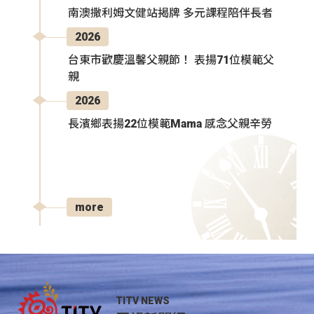
南澳撒利姆文健站揭牌 多元課程陪伴長者
2026
台東市歡慶溫馨父親節！ 表揚71位模範父
親
2026
長濱鄉表揚22位模範Mama 感念父親辛勞
more
TITV NEWS