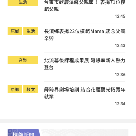
台東市歡慶溫馨父親節！ 表揚71位模
生活
範父親
12:45
長濱鄉表揚22位模範Mama 感念父親
原鄉
生活
辛勞
12:43
北流幕後課程成果展 阿爆率新人熱力
音樂
登台
12:36
舞跨界劇場培訓 結合花蓮觀光拓青年
原鄉
教文
就業
12:34
推薦新聞