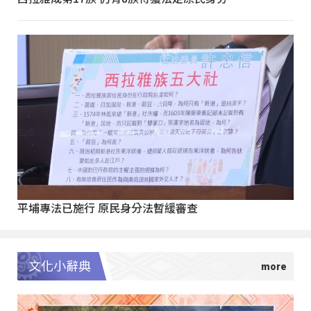
平埔專法已施行 原民身分法暫緩審查
文化小辭典