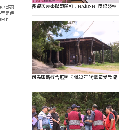
長耀盃未來聯盟開打 UBA和SBL同場競技
的小部落
甚至是傳
的合作，
步建構部
司馬庫斯校舍無照卡關22年 衝擊童受教權