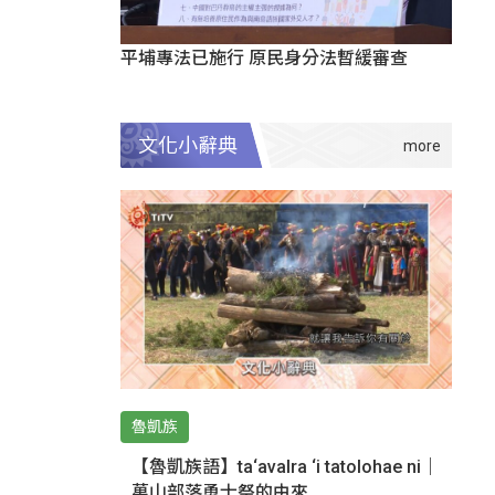
平埔專法已施行 原民身分法暫緩審查
文化小辭典
魯凱族
【魯凱族語】ta‘avalra ‘i tatolohae ni｜
萬山部落勇士祭的由來