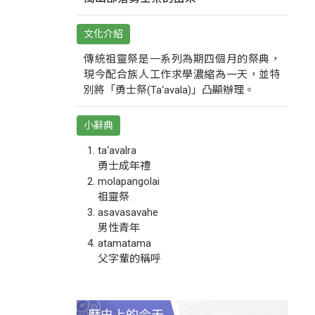
文化介紹
傳統祖靈祭是一系列為期四個月的祭典，
現今配合族人工作求學濃縮為一天，並特
別將「勇士祭(Ta‘avala)」凸顯辦理。
小辭典
ta‘avalra
勇士成年禮
molapangolai
祖靈祭
asavasavahe
男性青年
atamatama
父字輩的稱呼
歷史上的今天