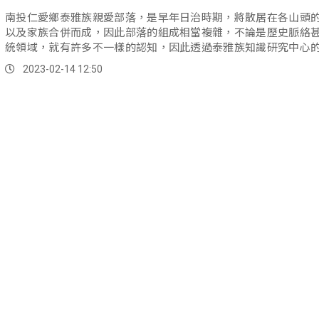
南投仁愛鄉泰雅族親愛部落，是早年日治時期，將散居在各山頭
以及家族合併而成，因此部落的組成相當複雜，不論是歷史脈絡
統領域，就有許多不一樣的認知，因此透過泰雅族知識研究中心
進行三天的傳統領域調查與部落地圖工作坊研習課程，希望進一
2023-02-14 12:50
落歷史文化的知識體系。