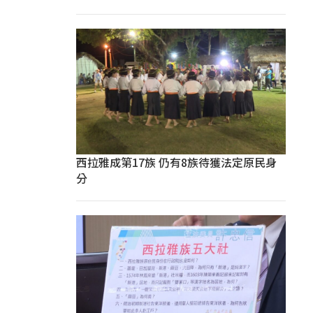
西拉雅成第17族 仍有8族待獲法定原民身
分