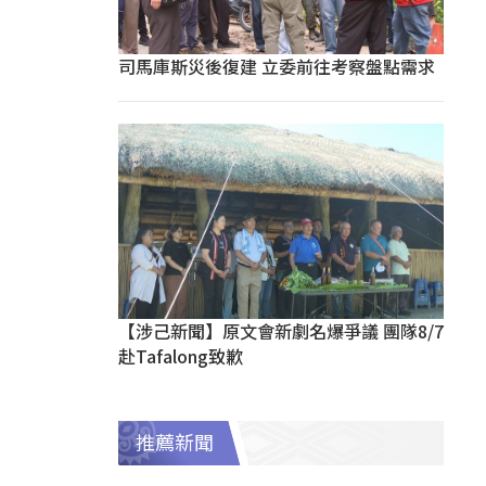
司馬庫斯災後復建 立委前往考察盤點需求
【涉己新聞】原文會新劇名爆爭議 團隊8/7
赴Tafalong致歉
推薦新聞