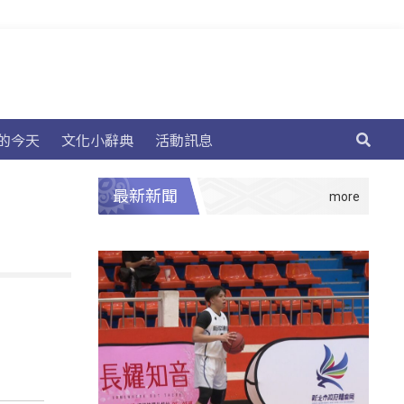
的今天
文化小辭典
活動訊息
最新新聞