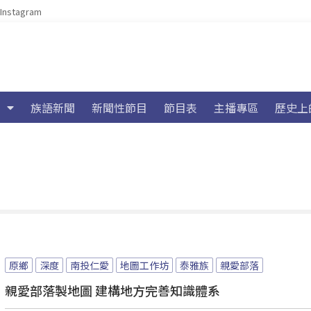
Instagram
族語新聞
新聞性節目
節目表
主播專區
歷史上
原鄉
深度
南投仁愛
地圖工作坊
泰雅族
親愛部落
親愛部落製地圖 建構地方完善知識體系