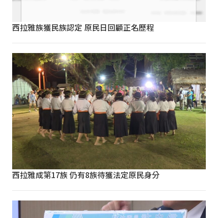
西拉雅族獲民族認定 原民日回顧正名歷程
西拉雅成第17族 仍有8族待獲法定原民身分