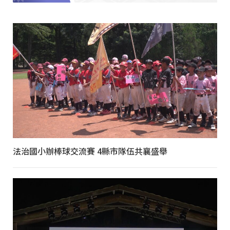
法治國小辦棒球交流賽 4縣市隊伍共襄盛舉