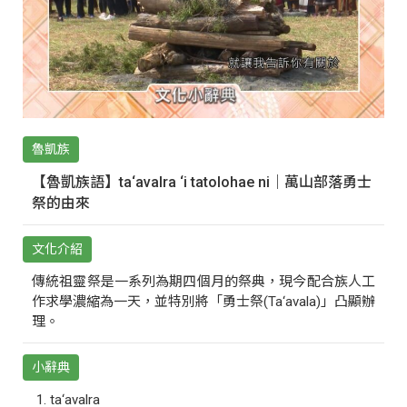
魯凱族
【魯凱族語】ta‘avalra ‘i tatolohae ni｜萬山部落勇士
祭的由來
文化介紹
傳統祖靈祭是一系列為期四個月的祭典，現今配合族人工
作求學濃縮為一天，並特別將「勇士祭(Ta‘avala)」凸顯辦
理。
小辭典
ta‘avalra