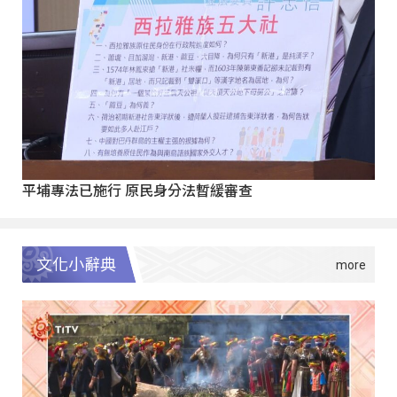
平埔專法已施行 原民身分法暫緩審查
文化小辭典