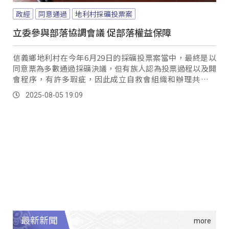
政經
同意通過
地利村採礦投票案
立委參與部落協調會議 促部落權益保障
信義鄉地利村在今年6月29日的採礦投票案當中，最終是以
同意票為多數通過採礦決議，但有族人認為投票過程以及開
會程序，有許多瑕疵，因此成立自救會組織和辦理共識會
議，希望撤銷這次投票的結果；對此立法委員伍麗華也召開
2025-08-05 19:09
協調會議，最終是決議公所提供原始文件，邀集自救會和地
方民代、族人，一同審查所有的投票和開會程序是否合乎規
定，再將結果提交給相關機關裁示。
最新新聞