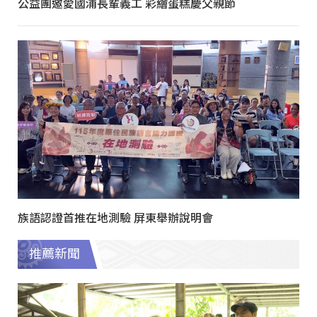
公益團邀愛國浦長輩義工 彩繪蛋糕慶父親節
族語認證首推在地測驗 屏東舉辦說明會
推薦新聞