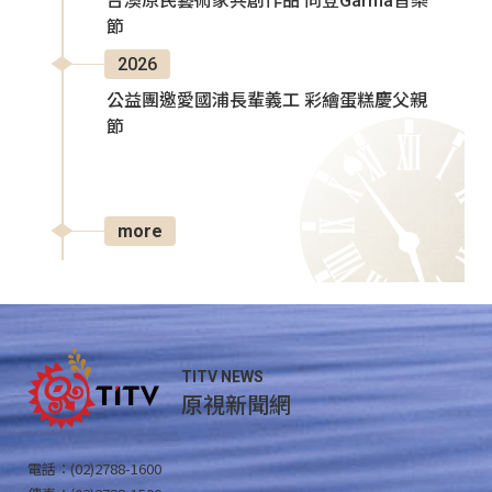
台澳原民藝術家共創作品 同登Garma音樂
節
2026
公益團邀愛國浦長輩義工 彩繪蛋糕慶父親
節
more
TITV NEWS
原視新聞網
電話：(02)2788-1600