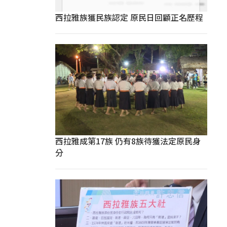
西拉雅族獲民族認定 原民日回顧正名歷程
西拉雅成第17族 仍有8族待獲法定原民身
分