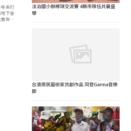
法治國小辦棒球交流賽 4縣市隊伍共襄盛
半年來打
舉
蕩地下金
危害年輕
台澳原民藝術家共創作品 同登Garma音樂
節