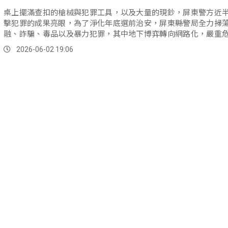
桌上擺滿查扣的槍械與犯罪工具，以及大量的現鈔，屏東警方近
擊犯罪的成果亮眼，為了淨化年底選前治安，屏東縣警局全力掃
融、詐騙、毒品以及暴力犯罪，其中地下博弈轉向網路化，嚴重
族群。
2026-06-02 19:06