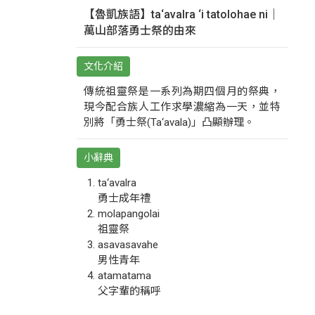
【魯凱族語】ta‘avalra ‘i tatolohae ni｜
萬山部落勇士祭的由來
文化介紹
傳統祖靈祭是一系列為期四個月的祭典，
現今配合族人工作求學濃縮為一天，並特
別將「勇士祭(Ta‘avala)」凸顯辦理。
小辭典
ta‘avalra
勇士成年禮
molapangolai
祖靈祭
asavasavahe
男性青年
atamatama
父字輩的稱呼