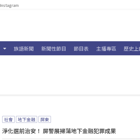
Instagram
族語新聞
新聞性節目
節目表
主播專區
歷史上
社會
地下金融
屏東
淨化選前治安！ 屏警展掃蕩地下金融犯罪成果