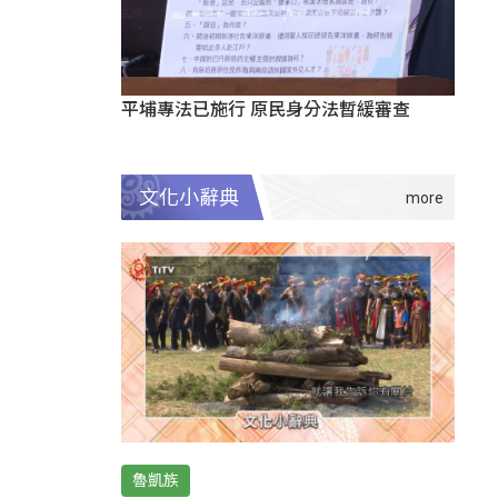
平埔專法已施行 原民身分法暫緩審查
文化小辭典
魯凱族