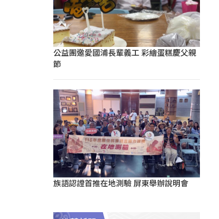
公益團邀愛國浦長輩義工 彩繪蛋糕慶父親
節
族語認證首推在地測驗 屏東舉辦說明會