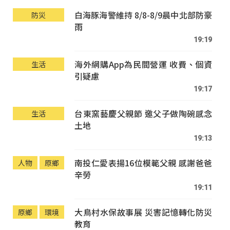
白海豚海警維持 8/8-8/9晨中北部防豪
防災
雨
19:19
海外網購App為民間營運 收費、個資
生活
引疑慮
19:17
台東窯藝慶父親節 邀父子做陶碗感念
生活
土地
19:13
南投仁愛表揚16位模範父親 感謝爸爸
人物
原鄉
辛勞
19:11
大鳥村水保故事展 災害記憶轉化防災
原鄉
環境
教育