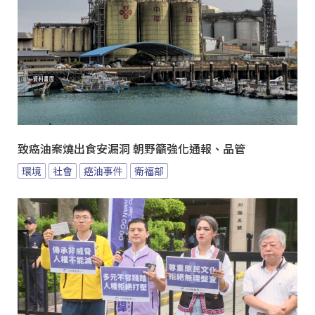
致癌油案燒出食安漏洞 朝野籲強化通報、品管
環境
社會
癌油事件
衛福部