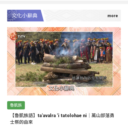
文化小辭典
魯凱族
【魯凱族語】ta‘avalra ‘i tatolohae ni｜萬山部落勇
士祭的由來