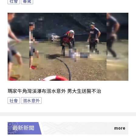
社會
毒駕
瑪家牛角灣溪瀑布溺水意外 男大生送醫不治
社會
溺水意外
最新新聞