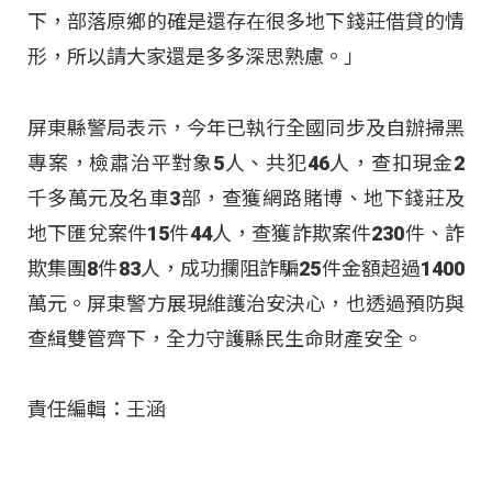
下，部落原鄉的確是還存在很多地下錢莊借貸的情
形，所以請大家還是多多深思熟慮。」
屏東縣警局表示，今年已執行全國同步及自辦掃黑
專案，檢肅治平對象5人、共犯46人，查扣現金2
千多萬元及名車3部，查獲網路賭博、地下錢莊及
地下匯兌案件15件44人，查獲詐欺案件230件、詐
欺集團8件83人，成功攔阻詐騙25件金額超過1400
萬元
。屏東警方展現維護治安決心，也透過預防與
查緝雙管齊下，全力守護縣民生命財產安全
。
責任編輯：王涵