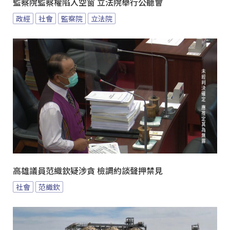
監察院監察權陷入空窗 立法院舉行公聽會
政經
社會
監察院
立法院
高雄議員范織欽疑涉貪 檢調約談聲押禁見
社會
范織欽