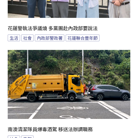
花蓮警執法爭議燒 多黨團赴內政部要說法
生活
社會
內政部警政署
花蓮聯合豐年節
南澳清潔隊員爆毒酒駕 移送法辦調職務