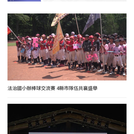
法治國小辦棒球交流賽 4縣市隊伍共襄盛舉