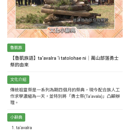
魯凱族
【魯凱族語】ta‘avalra ‘i tatolohae ni｜萬山部落勇士
祭的由來
文化介紹
傳統祖靈祭是一系列為期四個月的祭典，現今配合族人工
作求學濃縮為一天，並特別將「勇士祭(Ta‘avala)」凸顯辦
理。
小辭典
ta‘avalra