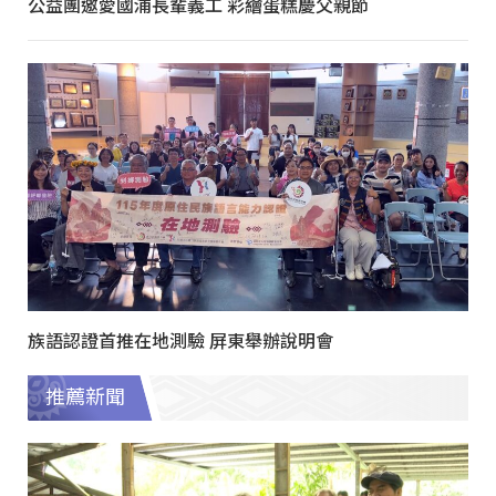
公益團邀愛國浦長輩義工 彩繪蛋糕慶父親節
族語認證首推在地測驗 屏東舉辦說明會
推薦新聞