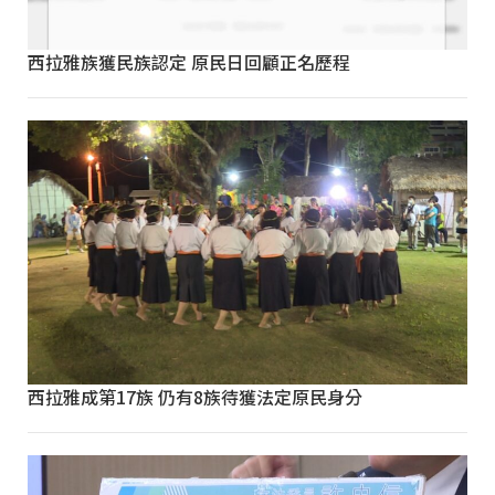
西拉雅族獲民族認定 原民日回顧正名歷程
西拉雅成第17族 仍有8族待獲法定原民身分