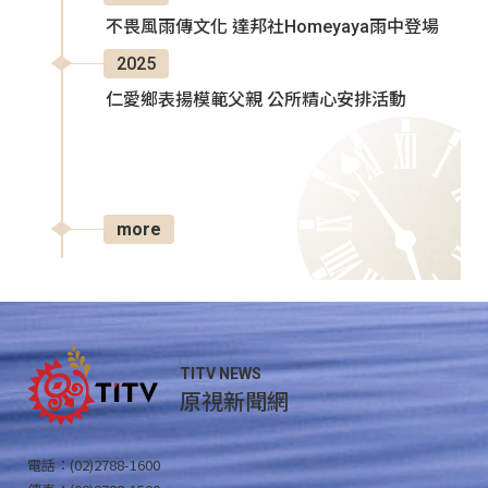
不畏風雨傳文化 達邦社Homeyaya雨中登場
2025
仁愛鄉表揚模範父親 公所精心安排活動
more
TITV NEWS
原視新聞網
電話：(02)2788-1600