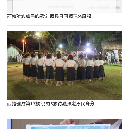
西拉雅族獲民族認定 原民日回顧正名歷程
西拉雅成第17族 仍有8族待獲法定原民身分