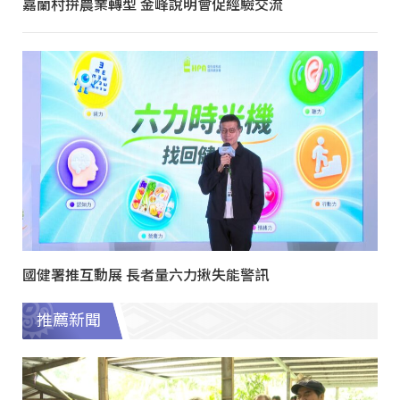
嘉蘭村拚農業轉型 金峰說明會促經驗交流
國健署推互動展 長者量六力揪失能警訊
推薦新聞