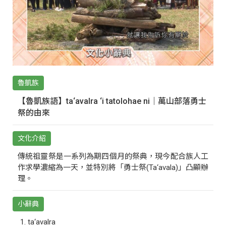
魯凱族
【魯凱族語】ta‘avalra ‘i tatolohae ni｜萬山部落勇士
祭的由來
文化介紹
傳統祖靈祭是一系列為期四個月的祭典，現今配合族人工
作求學濃縮為一天，並特別將「勇士祭(Ta‘avala)」凸顯辦
理。
小辭典
ta‘avalra