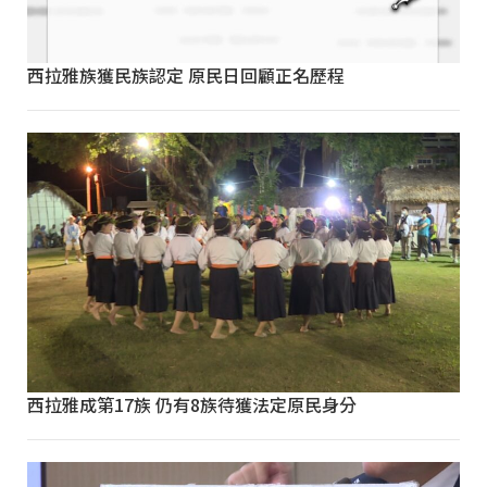
西拉雅族獲民族認定 原民日回顧正名歷程
西拉雅成第17族 仍有8族待獲法定原民身分