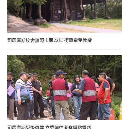
司馬庫斯校舍無照卡關22年 衝擊童受教權
司馬庫斯災後復建 立委前往考察盤點需求