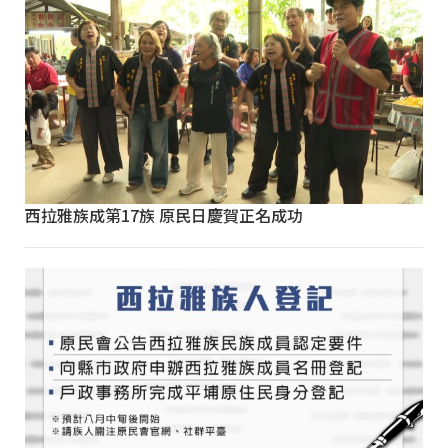
西拉雅族成第17族 原民日慶賀正名成功