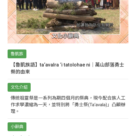
魯凱族
【魯凱族語】ta‘avalra ‘i tatolohae ni｜萬山部落勇士
祭的由來
文化介紹
傳統祖靈祭是一系列為期四個月的祭典，現今配合族人工
作求學濃縮為一天，並特別將「勇士祭(Ta‘avala)」凸顯辦
理。
小辭典