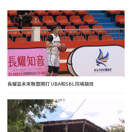
長耀盃未來聯盟開打 UBA和SBL同場競技