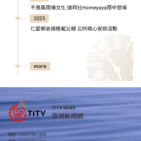
不畏風雨傳文化 達邦社Homeyaya雨中登場
2025
仁愛鄉表揚模範父親 公所精心安排活動
more
TITV NEWS
原視新聞網
電話：(02)2788-1600