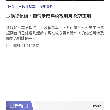
社會
土城槍擊案
從重量刑
涉誤導偵辦、自恃未成年藐視刑責 檢求重刑
涉嫌躲在幕後指揮「土城槍擊案」，戴口罩的林姓男子被遣
返回台後已經遭到起訴；現在檢方再有動作，偵結起訴涉及
開槍的劉姓槍手。
2024-01-11 12:31
最新新聞