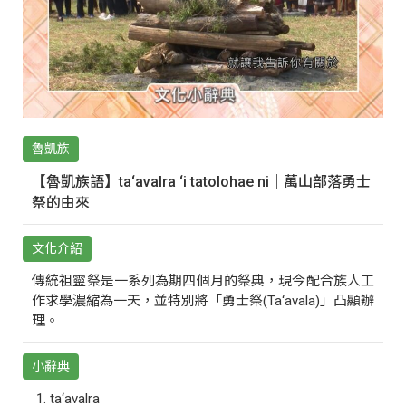
魯凱族
【魯凱族語】ta‘avalra ‘i tatolohae ni｜萬山部落勇士
祭的由來
文化介紹
傳統祖靈祭是一系列為期四個月的祭典，現今配合族人工
作求學濃縮為一天，並特別將「勇士祭(Ta‘avala)」凸顯辦
理。
小辭典
ta‘avalra