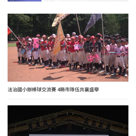
法治國小辦棒球交流賽 4縣市隊伍共襄盛舉