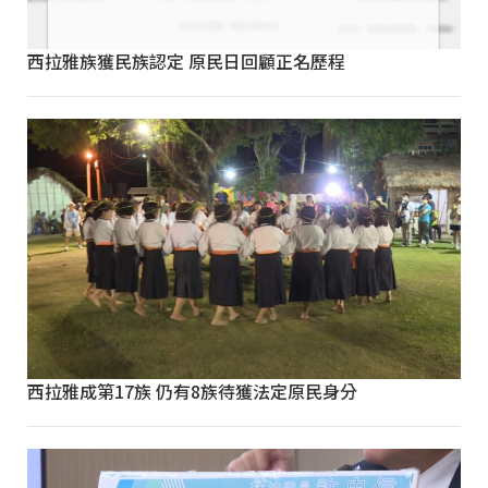
西拉雅族獲民族認定 原民日回顧正名歷程
西拉雅成第17族 仍有8族待獲法定原民身分