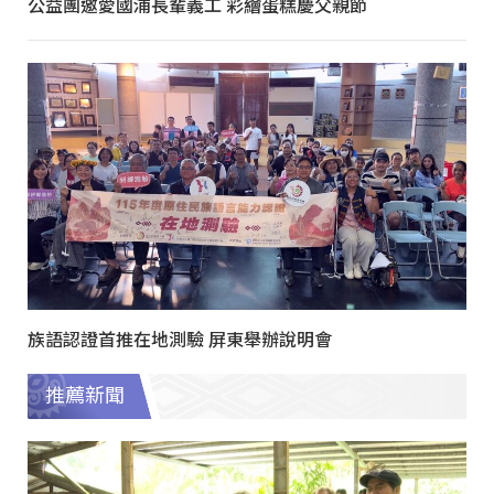
公益團邀愛國浦長輩義工 彩繪蛋糕慶父親節
族語認證首推在地測驗 屏東舉辦說明會
推薦新聞