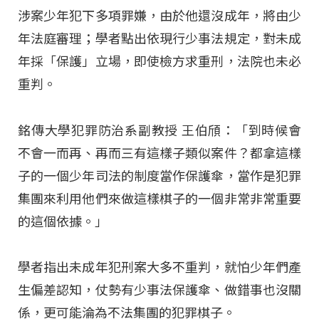
涉案少年犯下多項罪嫌，由於他還沒成年，將由少
年法庭審理；學者點出依現行少事法規定，對未成
年採「保護」立場，即使檢方求重刑，法院也未必
重判。
銘傳大學犯罪防治系副教授 王伯頎：「到時候會
不會一而再、再而三有這樣子類似案件？都拿這樣
子的一個少年司法的制度當作保護傘，當作是犯罪
集團來利用他們來做這樣棋子的一個非常非常重要
的這個依據。」
學者指出未成年犯刑案大多不重判，就怕少年們產
生偏差認知，仗勢有少事法保護傘、做錯事也沒關
係，更可能淪為不法集團的犯罪棋子。