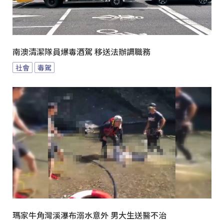
南澳清潔隊員爆毒酒駕 移送法辦調職務
社會
毒駕
瑪家牛角灣溪瀑布溺水意外 男大生送醫不治