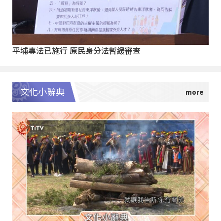
平埔專法已施行 原民身分法暫緩審查
文化小辭典