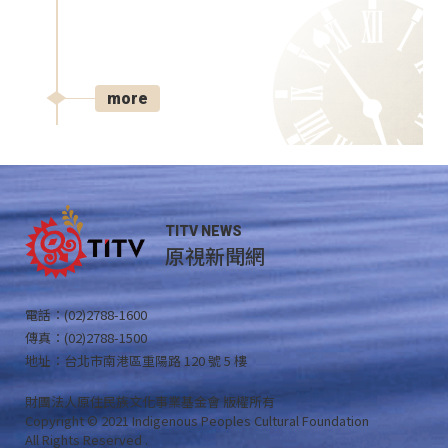
more
TITV NEWS
原視新聞網
電話：(02)2788-1600
傳真：(02)2788-1500
地址：台北市南港區重陽路 120 號 5 樓
財團法人原住民族文化事業基金會 版權所有
Copyright © 2021 Indigenous Peoples Cultural Foundation
All Rights Reserved .