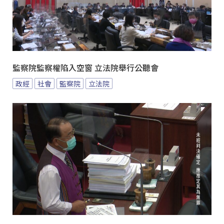
監察院監察權陷入空窗 立法院舉行公聽會
政經
社會
監察院
立法院