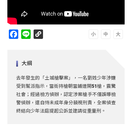
Facebook
Line
A
A
A
大綱
去年發生的「土城槍擊案」，一名劉姓少年涉嫌
受到幫派指示，當街持槍朝當鋪連開51槍，震驚
社會；經過檢方偵辦，認定涉案槍手不僅誤導檢
警偵辦，還自恃未成年身分藐視刑責，全案偵查
終結向少年法庭提起公訴並建請從重量刑。