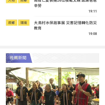
南投仁愛表揚16位模範父親 感謝爸爸
人物
原鄉
辛勞
19:11
大鳥村水保故事展 災害記憶轉化防災
原鄉
環境
教育
19:08
推薦新聞