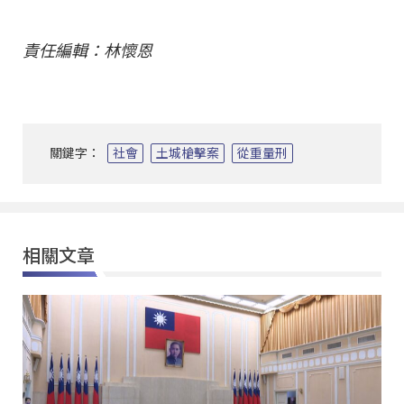
責任編輯：林懷恩
關鍵字：
社會
土城槍擊案
從重量刑
相關文章