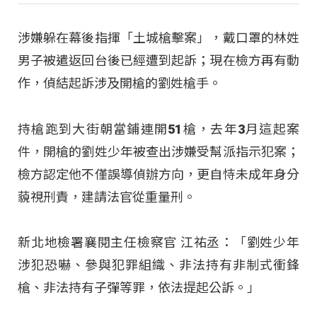
涉嫌躲在幕後指揮「土城槍擊案」，戴口罩的林姓
男子被遣返回台後已經遭到起訴；現在檢方再有動
作，偵結起訴涉及開槍的劉姓槍手。
持槍跑到大街朝當鋪連開51槍，去年3月這起案
件，開槍的劉姓少年被查出涉嫌受幫派指示犯案；
檢方認定他不僅誤導偵辦方向，更自恃未成年身分
藐視刑責，建請法官從重量刑。
新北地檢署襄閱主任檢察官 江祐丞：「劉姓少年
涉犯恐嚇、參與犯罪組織、非法持有非制式衝鋒
槍、非法持有子彈等罪，依法提起公訴。」