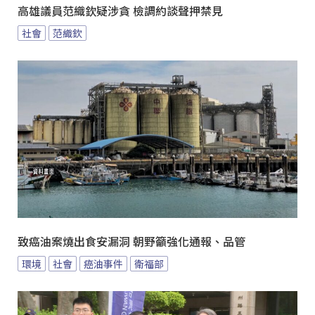
高雄議員范織欽疑涉貪 檢調約談聲押禁見
社會
范織欽
致癌油案燒出食安漏洞 朝野籲強化通報、品管
環境
社會
癌油事件
衛福部