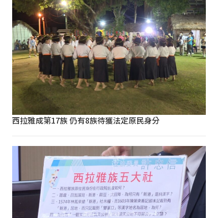
西拉雅成第17族 仍有8族待獲法定原民身分