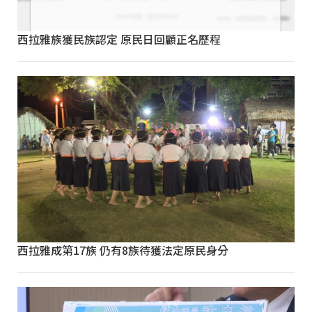
西拉雅族獲民族認定 原民日回顧正名歷程
西拉雅成第17族 仍有8族待獲法定原民身分