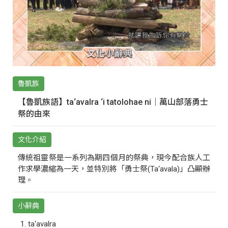
魯凱族
【魯凱族語】ta‘avalra ‘i tatolohae ni｜萬山部落勇士
祭的由來
文化介紹
傳統祖靈祭是一系列為期四個月的祭典，現今配合族人工
作求學濃縮為一天，並特別將「勇士祭(Ta‘avala)」凸顯辦
理。
小辭典
ta‘avalra