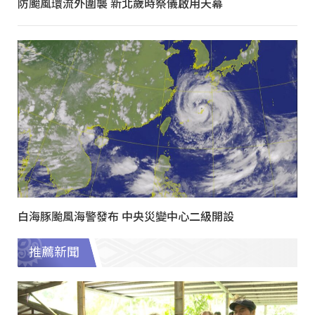
防颱風環流外圍襲 新北歲時祭儀啟用天幕
白海豚颱風海警發布 中央災變中心二級開設
推薦新聞