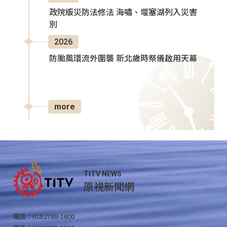
政院版災防法修法 海嘯、堰塞湖列入災害
別
2026
防颱風環流外圍襲 新北歲時祭儀啟用天幕
more
TITV NEWS
原視新聞網
電話：(02)2788-1600