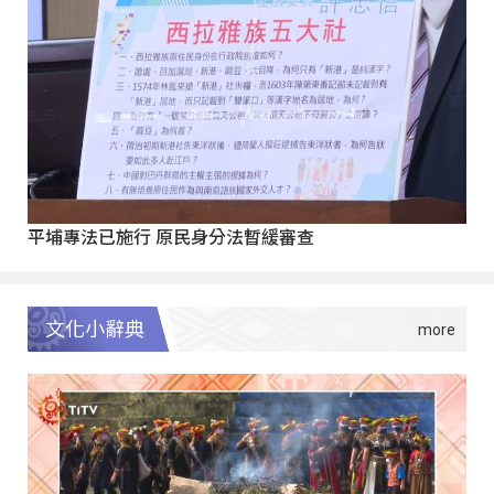
平埔專法已施行 原民身分法暫緩審查
文化小辭典