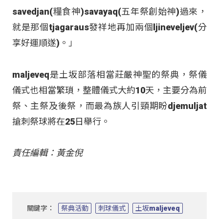
savedjan(糧食神)savayaq(五年祭創始神)過來，
就是那個tjagaraus發祥地再加兩個ljineveljev(分
享好運順遂)。」
maljeveq是土坂部落相當莊嚴神聖的祭典，祭儀
儀式也相當繁瑣，整體儀式大約10天，主要分為前
祭、主祭及後祭，而最為族人引頸期盼djemuljat
搶刺祭球將在25日舉行。
責任編輯：黃金倪
關鍵字：
祭典活動
刺球儀式
土坂maljeveq