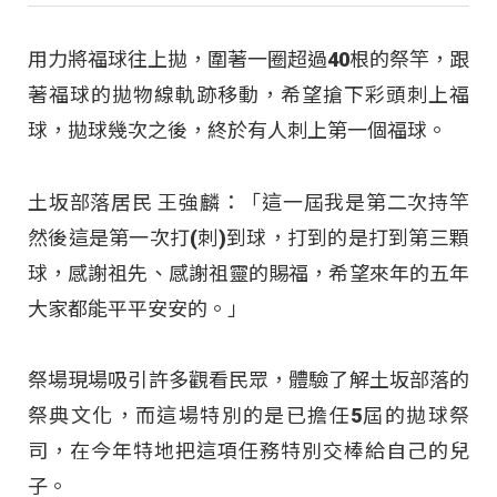
用力將福球往上拋，圍著一圈超過40根的祭竿，跟
著福球的拋物線軌跡移動，希望搶下彩頭刺上福
球，拋球幾次之後，終於有人刺上第一個福球。
土坂部落居民 王強麟：「這一屆我是第二次持竿
然後這是第一次打(刺)到球，打到的是打到第三顆
球，感謝祖先、感謝祖靈的賜福，希望來年的五年
大家都能平平安安的。」
祭場現場吸引許多觀看民眾，體驗了解土坂部落的
祭典文化，而這場特別的是已擔任5屆的拋球祭
司，在今年特地把這項任務特別交棒給自己的兒
子。