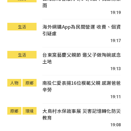
雨
19:19
海外網購App為民間營運 收費、個資
生活
引疑慮
19:17
台東窯藝慶父親節 邀父子做陶碗感念
生活
土地
19:13
南投仁愛表揚16位模範父親 感謝爸爸
人物
原鄉
辛勞
19:11
大鳥村水保故事展 災害記憶轉化防災
原鄉
環境
教育
19:08