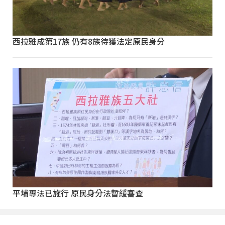
西拉雅成第17族 仍有8族待獲法定原民身分
平埔專法已施行 原民身分法暫緩審查