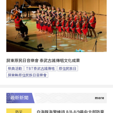
屏東原民日音樂會 泰武古謠傳唱文化成果
祭典活動
TBT泰武古謠傳唱
原住民族日
屏東縣原住民族日音樂會
最新新聞
白海豚海警維持 8/8-8/9晨中北部防豪
防災