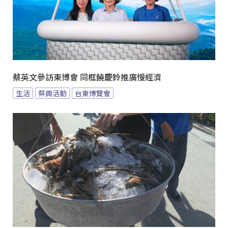
蔡英文參訪東博會 同框饒慶鈴推廣慢經濟
生活
祭典活動
台東博覽會