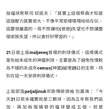
拋福球男祭司 邱挺夫：「其實上這個祭典才知道
這個壓力其實很大，不像平常那樣嘻嘻哈哈在玩、
這要很嚴肅的，我不想讓他(爸爸)失望也不想讓整
個家族失望，所以會好好學習的。」
21日是土坂maljeveq首場的刺球儀式，這場儀式
是先給未成年的神靈刺球，主要是為了避免性情較
為不穩的未成年cemas(神靈)破壞25日的主祭，特
別在這一天安排刺球儀式。
土坂部落patjaljinuk宗族傳統領袖 包嘉鴻：「今
天21日原本確實就是三顆球，因為五年祭我們追
加、再加兩個補發的福球變成五個，就是