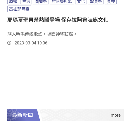
原鄉
生活
圍獵祭
拉阿魯哇族
文化
聖貝祭
貝神
高雄那瑪夏
那瑪夏聖貝祭熱鬧登場 保存拉阿魯哇族文化
族人吟唱傳統歌謠，場面神聖莊嚴。
2023-03-04 19:06
最新新聞