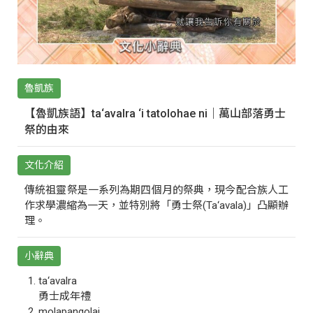
魯凱族
【魯凱族語】ta‘avalra ‘i tatolohae ni｜萬山部落勇士
祭的由來
文化介紹
傳統祖靈祭是一系列為期四個月的祭典，現今配合族人工
作求學濃縮為一天，並特別將「勇士祭(Ta‘avala)」凸顯辦
理。
小辭典
ta‘avalra
勇士成年禮
molapangolai