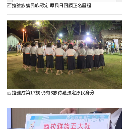
西拉雅族獲民族認定 原民日回顧正名歷程
西拉雅成第17族 仍有8族待獲法定原民身分