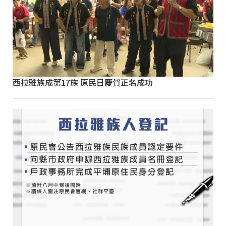
西拉雅族成第17族 原民日慶賀正名成功