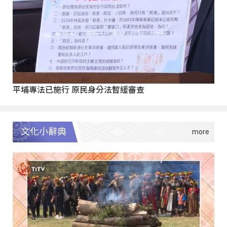
平埔專法已施行 原民身分法暫緩審查
文化小辭典