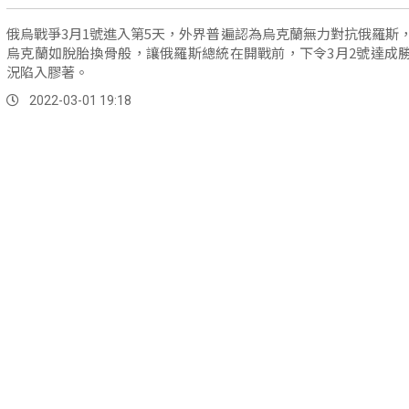
俄烏戰爭3月1號進入第5天，外界普遍認為烏克蘭無力對抗俄羅斯
烏克蘭如脫胎換骨般，讓俄羅斯總統在開戰前，下令3月2號達成
況陷入膠著。
2022-03-01 19:18