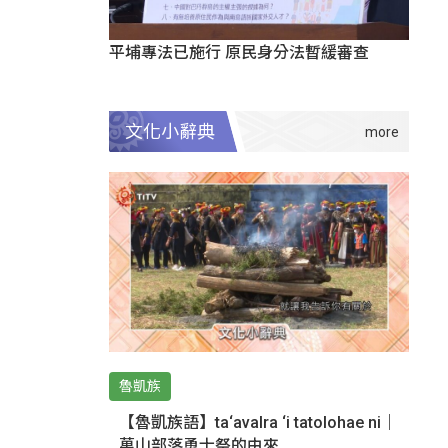
平埔專法已施行 原民身分法暫緩審查
文化小辭典
魯凱族
【魯凱族語】ta‘avalra ‘i tatolohae ni｜
萬山部落勇士祭的由來