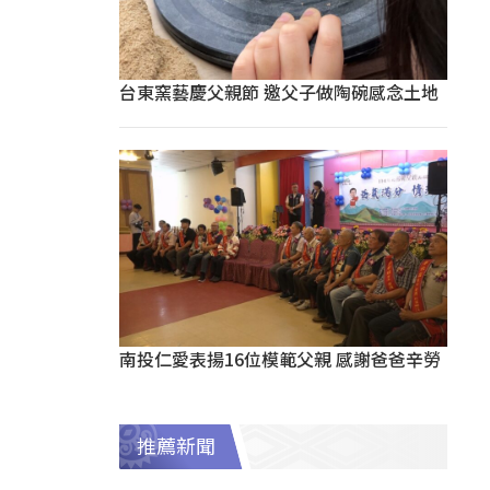
台東窯藝慶父親節 邀父子做陶碗感念土地
南投仁愛表揚16位模範父親 感謝爸爸辛勞
推薦新聞