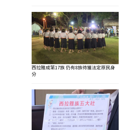
西拉雅成第17族 仍有8族待獲法定原民身
分