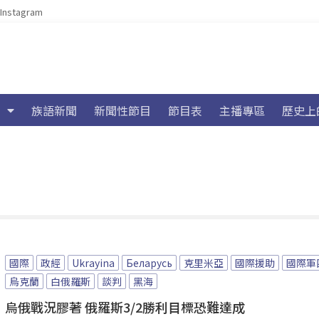
Instagram
族語新聞
新聞性節目
節目表
主播專區
歷史上
國際
政經
Ukrayina
Беларусь
克里米亞
國際援助
國際軍
烏克蘭
白俄羅斯
談判
黑海
烏俄戰況膠著 俄羅斯3/2勝利目標恐難達成