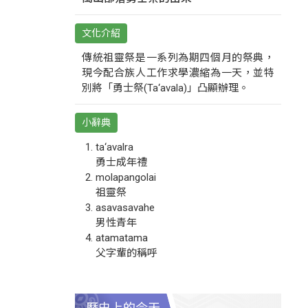
文化介紹
傳統祖靈祭是一系列為期四個月的祭典，
現今配合族人工作求學濃縮為一天，並特
別將「勇士祭(Ta‘avala)」凸顯辦理。
小辭典
ta‘avalra
勇士成年禮
molapangolai
祖靈祭
asavasavahe
男性青年
atamatama
父字輩的稱呼
歷史上的今天