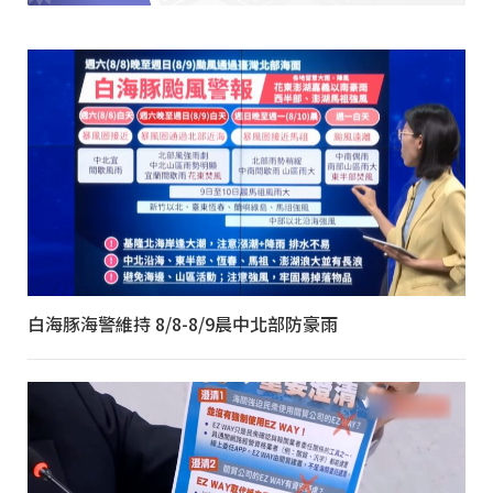
白海豚海警維持 8/8-8/9晨中北部防豪雨