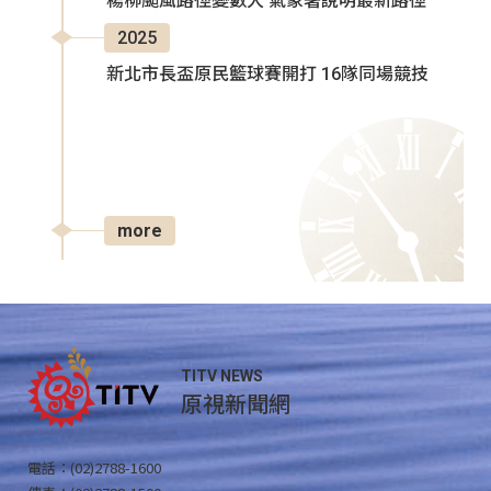
楊柳颱風路徑變數大 氣象署說明最新路徑
2025
新北市長盃原民籃球賽開打 16隊同場競技
more
TITV NEWS
原視新聞網
電話：(02)2788-1600