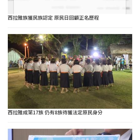
西拉雅族獲民族認定 原民日回顧正名歷程
西拉雅成第17族 仍有8族待獲法定原民身分