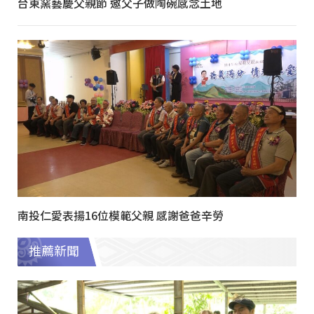
台東窯藝慶父親節 邀父子做陶碗感念土地
南投仁愛表揚16位模範父親 感謝爸爸辛勞
推薦新聞