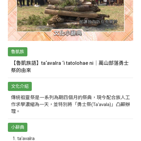
魯凱族
【魯凱族語】ta‘avalra ‘i tatolohae ni｜萬山部落勇士
祭的由來
文化介紹
傳統祖靈祭是一系列為期四個月的祭典，現今配合族人工
作求學濃縮為一天，並特別將「勇士祭(Ta‘avala)」凸顯辦
理。
小辭典
ta‘avalra