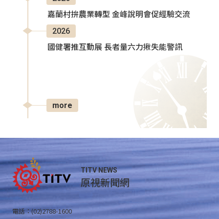
嘉蘭村拚農業轉型 金峰說明會促經驗交流
2026
國健署推互動展 長者量六力揪失能警訊
more
TITV NEWS
原視新聞網
電話：(02)2788-1600