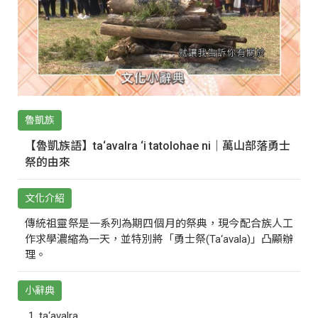
魯凱族
【魯凱族語】ta‘avalra ‘i tatolohae ni｜萬山部落勇士
祭的由來
文化介紹
傳統祖靈祭是一系列為期四個月的祭典，現今配合族人工
作求學濃縮為一天，並特別將「勇士祭(Ta‘avala)」凸顯辦
理。
小辭典
ta‘avalra