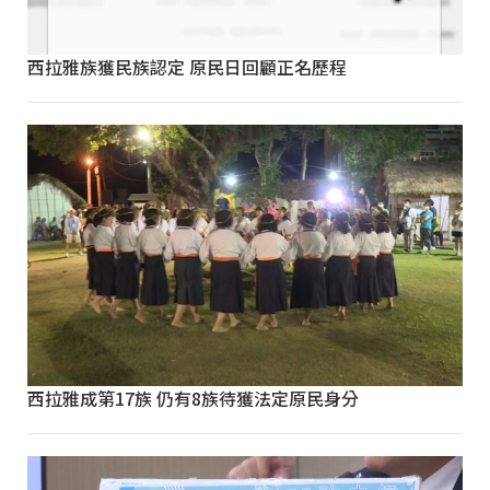
西拉雅族獲民族認定 原民日回顧正名歷程
西拉雅成第17族 仍有8族待獲法定原民身分