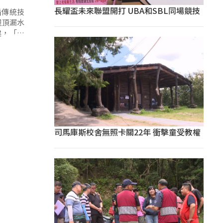
長耀盃未來聯盟開打 UBA和SBL同場競技
循傳統技
屋頂漏水
建，「會
司馬庫斯校舍無照卡關22年 衝擊童受教權