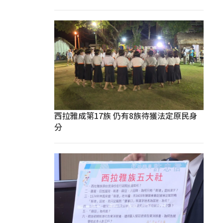
西拉雅成第17族 仍有8族待獲法定原民身
分