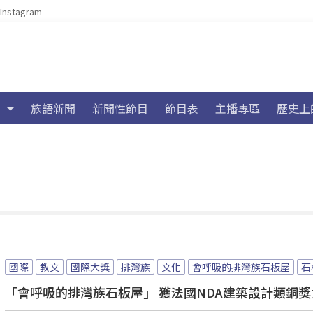
Instagram
族語新聞
新聞性節目
節目表
主播專區
歷史上
國際
教文
國際大獎
排灣族
文化
會呼吸的排灣族石板屋
石
「會呼吸的排灣族石板屋」 獲法國NDA建築設計類銅獎