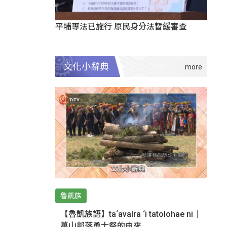
平埔專法已施行 原民身分法暫緩審查
文化小辭典
魯凱族
【魯凱族語】ta‘avalra ‘i tatolohae ni｜
萬山部落勇士祭的由來