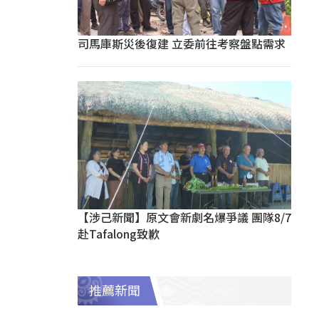
司馬庫斯災後復建 立委前往考察盤點需求
【涉己新聞】原文會新劇名爆爭議 團隊8/7
赴Tafalong致歉
推薦新聞