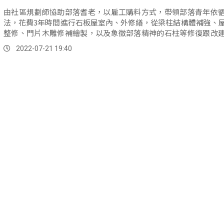
由社區規劃師協助部落耆老，以雇工購料方式，帶領部落青年依
法，花費3年時間進行石板屋室內、外修繕，從梁柱結構體補強、
整修、門片木雕修補繪製，以及象徵部落精神的石柱等修復跟改
呼吸的排灣族石板屋」再榮獲國際大獎，法國NDA(NOVUM...。
2022-07-21 19:40