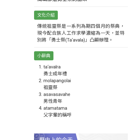
文化介紹
傳統祖靈祭是一系列為期四個月的祭典，
現今配合族人工作求學濃縮為一天，並特
別將「勇士祭(Ta‘avala)」凸顯辦理。
小辭典
ta‘avalra
勇士成年禮
molapangolai
祖靈祭
asavasavahe
男性青年
atamatama
父字輩的稱呼
歷史上的今天