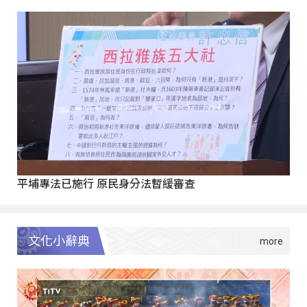
平埔專法已施行 原民身分法暫緩審查
文化小辭典