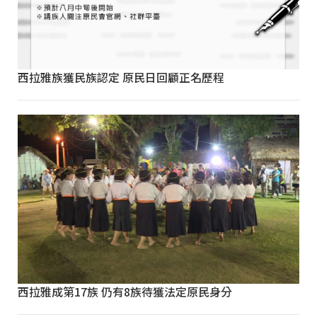
西拉雅族獲民族認定 原民日回顧正名歷程
西拉雅成第17族 仍有8族待獲法定原民身分