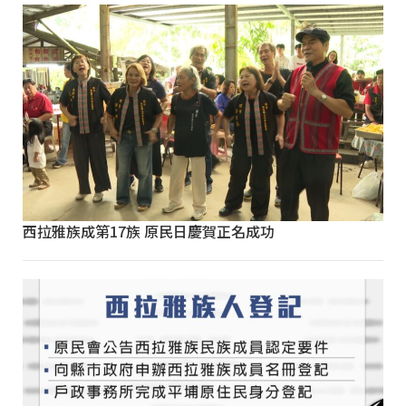
西拉雅族成第17族 原民日慶賀正名成功