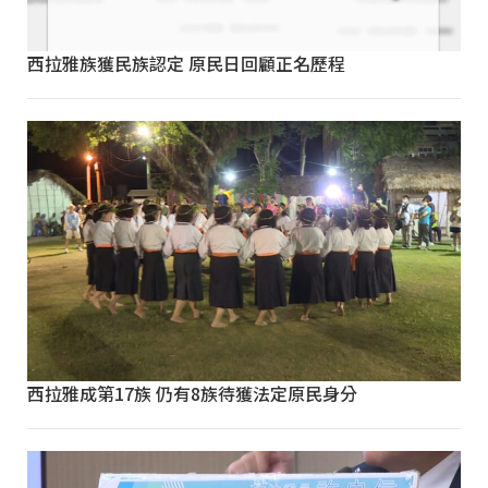
西拉雅族獲民族認定 原民日回顧正名歷程
西拉雅成第17族 仍有8族待獲法定原民身分