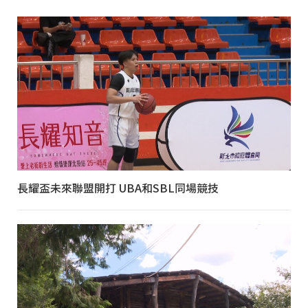
長耀盃未來聯盟開打 UBA和SBL同場競技