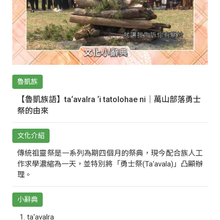
魯凱族
【魯凱族語】ta‘avalra ‘i tatolohae ni｜萬山部落勇士
祭的由來
文化介紹
傳統祖靈祭是一系列為期四個月的祭典，現今配合族人工
作求學濃縮為一天，並特別將「勇士祭(Ta‘avala)」凸顯辦
理。
小辭典
ta‘avalra