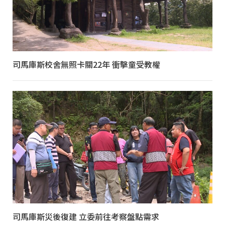
司馬庫斯校舍無照卡關22年 衝擊童受教權
司馬庫斯災後復建 立委前往考察盤點需求