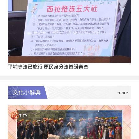
平埔專法已施行 原民身分法暫緩審查
文化小辭典