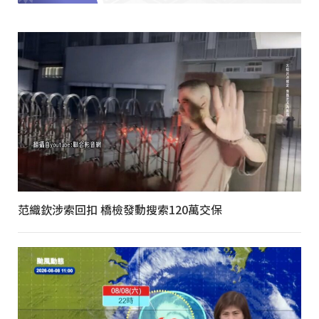
范織欽涉索回扣 橋檢發動搜索120萬交保