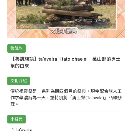
魯凱族
【魯凱族語】ta‘avalra ‘i tatolohae ni｜萬山部落勇士
祭的由來
文化介紹
傳統祖靈祭是一系列為期四個月的祭典，現今配合族人工
作求學濃縮為一天，並特別將「勇士祭(Ta‘avala)」凸顯辦
理。
小辭典
ta‘avalra