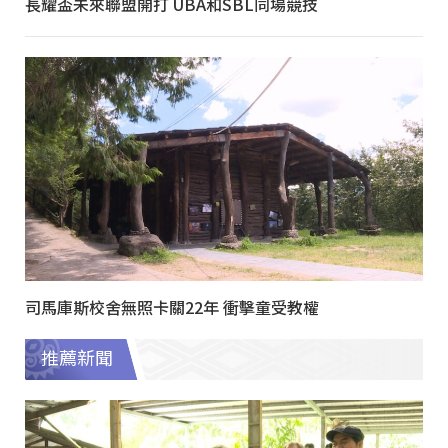
長耀盃未來聯盟開打 UBA和SBL同場競技
司馬庫斯校舍無照卡關22年 衝擊童受教權
推薦新聞