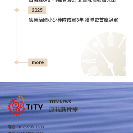
白海豚8/8、9離台最近 北部戒備強風大雨
2025
德芙蘭國小少棒隊成軍3年 獲隊史首座冠軍
more
TITV NEWS
原視新聞網
電話：(02)2788-1600