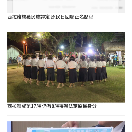
西拉雅族獲民族認定 原民日回顧正名歷程
西拉雅成第17族 仍有8族待獲法定原民身分