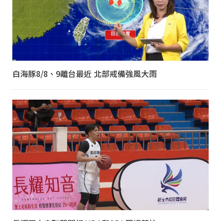
白海豚8/8、9離台最近 北部戒備強風大雨