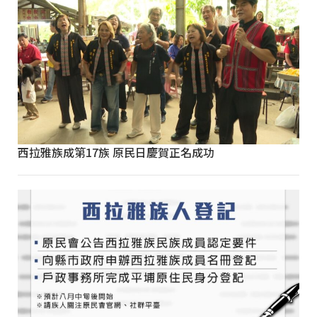
西拉雅族成第17族 原民日慶賀正名成功