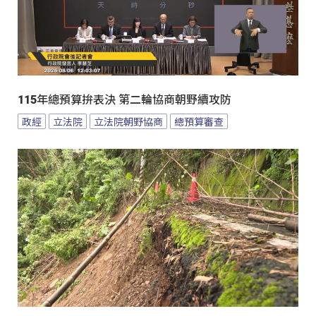
115年總預算拚表決 第二輪協商朝野續攻防
政經
立法院
立法院朝野協商
總預算審查