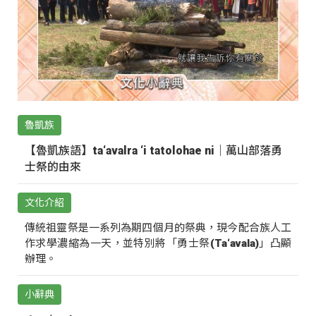
魯凱族
【魯凱族語】ta‘avalra ‘i tatolohae ni｜萬山部落勇
士祭的由來
文化介紹
傳統祖靈祭是一系列為期四個月的祭典，現今配合族人工
作求學濃縮為一天，並特別將「勇士祭(Ta‘avala)」凸顯
辦理。
小辭典