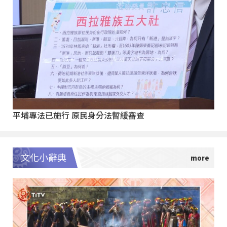
平埔專法已施行 原民身分法暫緩審查
文化小辭典