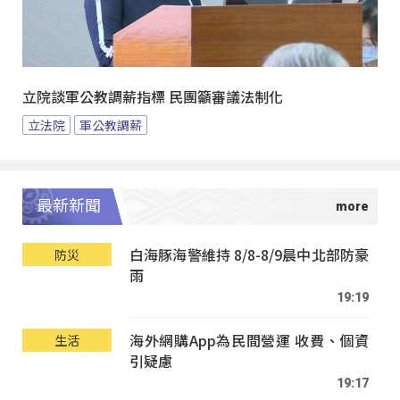
立院談軍公教調薪指標 民團籲審議法制化
立法院
軍公教調薪
最新新聞
白海豚海警維持 8/8-8/9晨中北部防豪
防災
雨
19:19
海外網購App為民間營運 收費、個資
生活
引疑慮
19:17