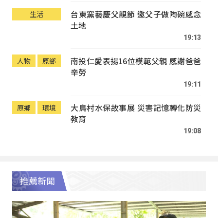
台東窯藝慶父親節 邀父子做陶碗感念
生活
土地
19:13
南投仁愛表揚16位模範父親 感謝爸爸
人物
原鄉
辛勞
19:11
大鳥村水保故事展 災害記憶轉化防災
原鄉
環境
教育
19:08
推薦新聞