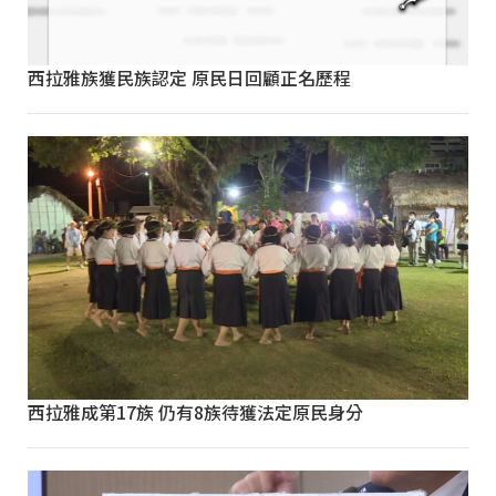
西拉雅族獲民族認定 原民日回顧正名歷程
西拉雅成第17族 仍有8族待獲法定原民身分