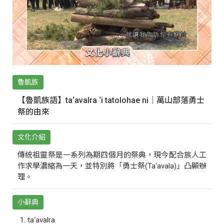
魯凱族
【魯凱族語】ta‘avalra ‘i tatolohae ni｜萬山部落勇士
祭的由來
文化介紹
傳統祖靈祭是一系列為期四個月的祭典，現今配合族人工
作求學濃縮為一天，並特別將「勇士祭(Ta‘avala)」凸顯辦
理。
小辭典
ta‘avalra