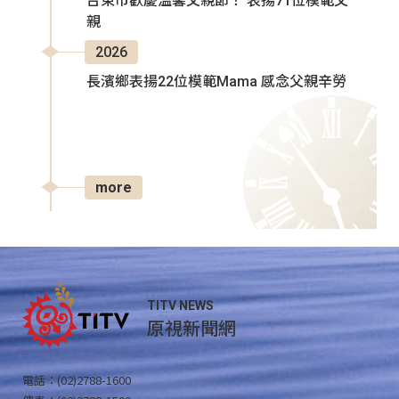
台東市歡慶溫馨父親節！ 表揚71位模範父
親
2026
長濱鄉表揚22位模範Mama 感念父親辛勞
more
TITV NEWS
原視新聞網
電話：(02)2788-1600