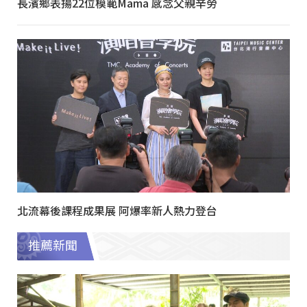
長濱鄉表揚22位模範Mama 感念父親辛勞
北流幕後課程成果展 阿爆率新人熱力登台
推薦新聞