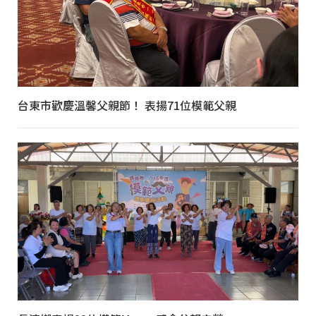
台東市歡慶溫馨父親節！ 表揚71位模範父親