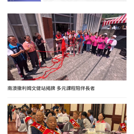
南澳撒利姆文健站揭牌 多元課程陪伴長者