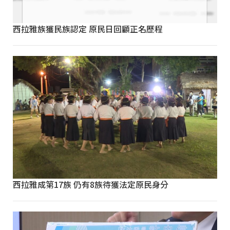
西拉雅族獲民族認定 原民日回顧正名歷程
西拉雅成第17族 仍有8族待獲法定原民身分